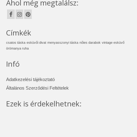
Ahol még megtalálsz:
Címkék
csatos táska
esküvői divat
menyasszonyi táska
nőies darabok
vintage esküvő
örömanya ruha
Infó
Adatkezelési tájékoztató
Általános Szerződési Feltételek
Ezek is érdekelhetnek: