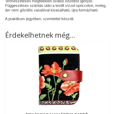
Természetesen megfelelően óvatos kezelést igényel.
Függesztéses szárítás után a textilt vízzel spriccelve, meleg,
ám nem gőzölős vasalóval kivasalható, újra formázható.
A praktikum jegyében, szeretettel készült.
Érdekelhetnek még…