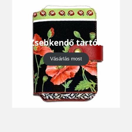
Zsebkendő tartók
Vásárlás most