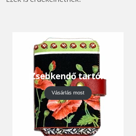
Zsebkendő tartók
Vásárlás most