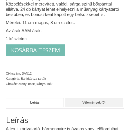
Közbélésekkel merevített, valódi, sárga színű bőrpánttal
Vásárok, ahol velem is találkozhattál…
ellátva. 24 db kártyát lehet elhelyezni a műanyag kártyatartó
belsőben, és bónuszként kapott egy belső zsebet is.
Alapanyagok, kellékek
Méretei: 11 cm magas, 8 cm széles.
Az árak AAM árak.
A termékek tisztítása
1 készleten
Ellynor története
Arany
KOSÁRBA TESZEM
indás
Adatkezelési tájékoztató
bankkártya
tartó
mennyiség
Általános Szerződési Feltételek
Cikkszám:
BAN12
Kategória:
Bankkártya tartók
Blog
Címkék:
arany
,
batik
,
kártya
,
kék
Leírás
Vélemények (0)
Leírás
A textil kártyatartó, bármennyire is óvatos vagy, előfordulhat,