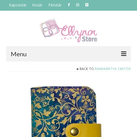
Kapcsolat
Kosár
Pénztár
Menu
BACK TO
BANKKÁRTYA TARTÓK
Főoldal
Termékek
Szettek
Akciós termékek
Táskák
Neszeszerek