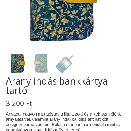
Tárcák
Szemüvegtokok
Zsebkendő tartók
Bankkártya tartók
Tolltartók
Mobiltelefon tartók
Arany indás bankkártya
Tote bag
tartó
Piactér
3.200
Ft
Kosár
Anyaga: nagyon mutatósan, a lila, a zöld és a kék szín élénk
Galéria
árnyalataival, valamint arany indákkal díszített batikolt
designer pamutvászon. Bélése színben harmonizáló mintás
Hasznos információk
pamutvászon, egyedi kézműves termék.