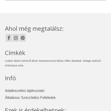
Ahol még megtalálsz:
Címkék
csatos táska
esküvői divat
menyasszonyi táska
nőies darabok
vintage esküvő
örömanya ruha
Infó
Adatkezelési tájékoztató
Általános Szerződési Feltételek
Ezek is érdekelhetnek: