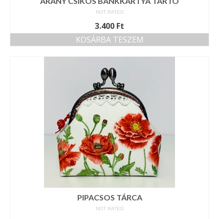
ARANY CSÍKOS BANKKÁRTYA TARTÓ
NOT RATED
3.400
Ft
KOSÁRBA TESZEM
PIPACSOS TÁRCA
NOT RATED