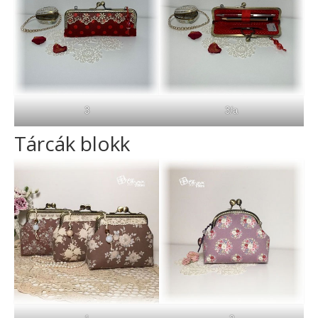
3
3/a
Tárcák blokk