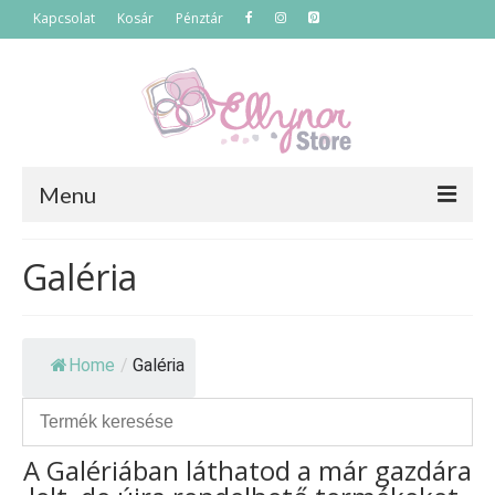
Kapcsolat
Kosár
Pénztár
Menu
Főoldal
Galéria
Termékek
Szettek
Home
/
Galéria
Akciós termékek
Táskák
A Galériában láthatod a már gazdára
Neszeszerek