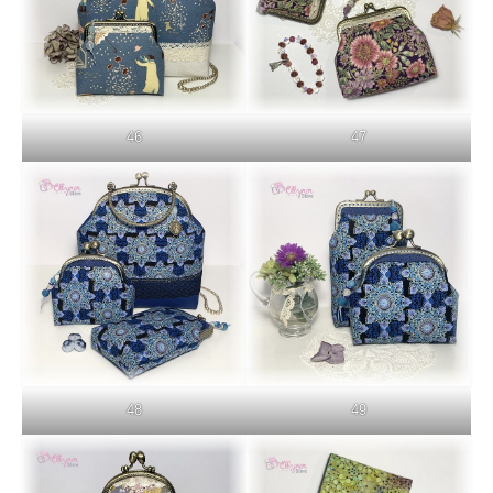
46
47
48
49