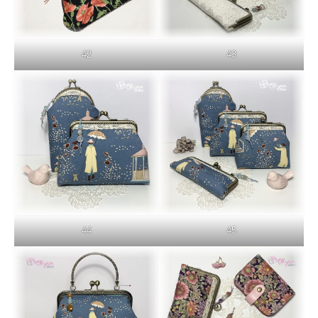
42
43
44
45