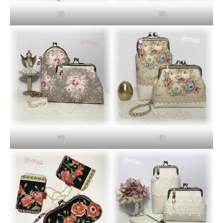
38
39
40
41