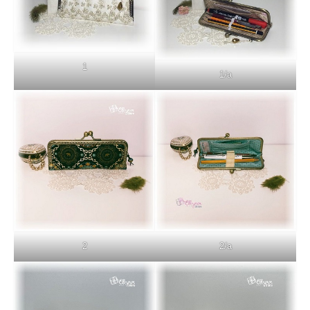
1
1/a
2
2/a