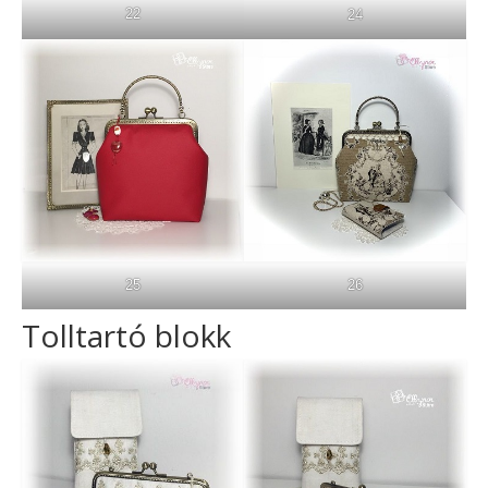
22
24
25
26
Tolltartó blokk