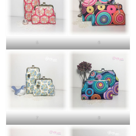
5
6
7
8