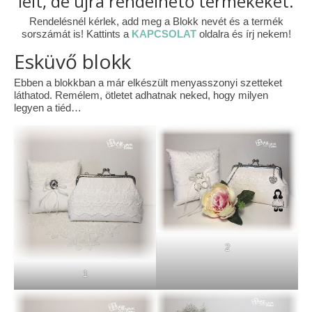
lelt, de újra rendelhető termékeket.
Tárcák
Rendelésnél kérlek, add meg a Blokk nevét és a termék
sorszámát is! Kattints a
KAPCSOLAT
oldalra és írj nekem!
Szemüvegtokok
Esküvő blokk
Zsebkendő tartók
Ebben a blokkban a már elkészült menyasszonyi szetteket
láthatod. Remélem, ötletet adhatnak neked, hogy milyen
Bankkártya tartók
legyen a tiéd…
Tolltartók
Mobiltelefon tartók
Tote bag
Piactér
Kosár
2
1
Galéria
Hasznos információk