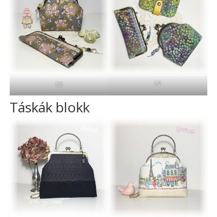
51
50
Táskák blokk