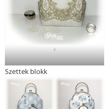
8
Szettek blokk