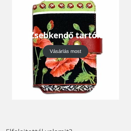
Zsebkendő tartók
Vásárlás most