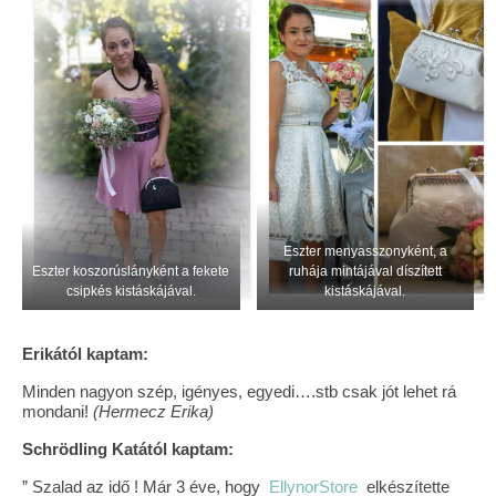
Vásárok, ahol velem is találkozhattál…
Alapanyagok, kellékek
A termékek tisztítása
Ellynor története
Adatkezelési tájékoztató
Eszter menyasszonyként, a
Általános Szerződési Feltételek
Eszter koszorúslányként a fekete
ruhája mintájával díszített
csipkés kistáskájával.
kistáskájával.
Blog
Erikától kaptam:
Minden nagyon szép, igényes, egyedi….stb csak jót lehet rá
mondani!
(Hermecz Erika)
Schrödling Katától kaptam:
” Szalad az idő ! Már 3 éve, hogy
EllynorStore
elkészítette