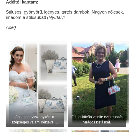
Adéltól kaptam:
Tárcák
Stílusos, gyönyörű, igényes, tartós darabok. Nagyon nőiesek,
imádom a stílusukat!
(Nyírfalvi
Szemüvegtokok
Adél)
Zsebkendő tartók
Bankkártya tartók
Tolltartók
Mobiltelefon tartók
Tote bag
Piactér
Kosár
Galéria
Anita menysszonyként a
Edit esküvőn viselte ezta csodás
szépséges valami kékjével…
virágos kistáskát.
Hasznos információk