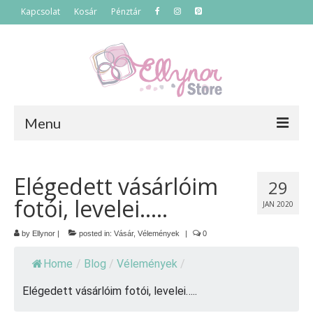
Kapcsolat
Kosár
Pénztár
Menu
Főoldal
Elégedett vásárlóim
29
Termékek
fotói, levelei…..
JAN 2020
Szettek
by
Ellynor
|
posted in:
Vásár
,
Vélemények
|
0
Akciós termékek
Home
/
Blog
/
Vélemények
/
Táskák
Elégedett vásárlóim fotói, levelei…..
Neszeszerek