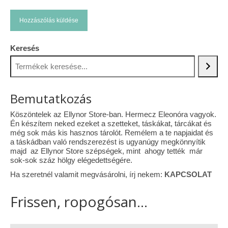
Keresés
Bemutatkozás
Köszöntelek az Ellynor Store-ban. Hermecz Eleonóra vagyok.
Én készítem neked ezeket a szetteket, táskákat, tárcákat és
még sok más kis hasznos tárolót. Remélem a te napjaidat és
a táskádban való rendszerezést is ugyanúgy megkönnyítik
majd az Ellynor Store szépségek, mint ahogy tették már
sok-sok száz hölgy elégedettségére.
Ha szeretnél valamit megvásárolni, írj nekem:
KAPCSOLAT
Frissen, ropogósan...