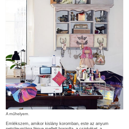
Vásárok, ahol velem is találkozhattál…
Alapanyagok, kellékek
A termékek tisztítása
Ellynor története
Adatkezelési tájékoztató
Általános Szerződési Feltételek
Blog
A műhelyem.
Emlékszem, amikor kislány koromban, este az anyum
petróleumlápa fénye mellett horgolta a csipkéket, a