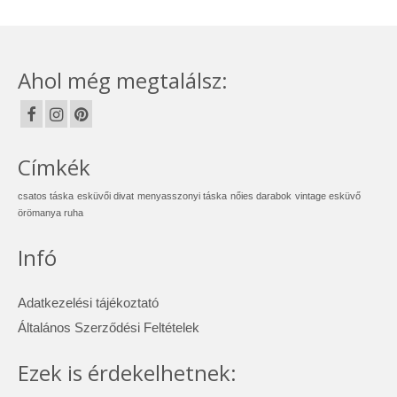
Ahol még megtalálsz:
Címkék
csatos táska
esküvői divat
menyasszonyi táska
nőies darabok
vintage esküvő
örömanya ruha
Infó
Adatkezelési tájékoztató
Általános Szerződési Feltételek
Ezek is érdekelhetnek: