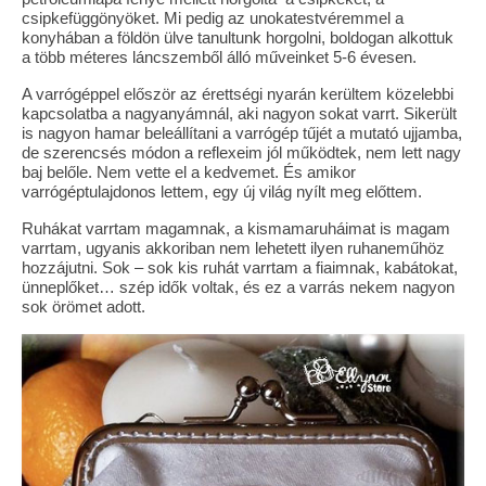
csipkefüggönyöket. Mi pedig az unokatestvéremmel a
konyhában a földön ülve tanultunk horgolni, boldogan alkottuk
a több méteres láncszemből álló műveinket 5-6 évesen.
A varrógéppel először az érettségi nyarán kerültem közelebbi
kapcsolatba a nagyanyámnál, aki nagyon sokat varrt. Sikerült
is nagyon hamar beleállítani a varrógép tűjét a mutató ujjamba,
de szerencsés módon a reflexeim jól működtek, nem lett nagy
baj belőle. Nem vette el a kedvemet. És amikor
varrógéptulajdonos lettem, egy új világ nyílt meg előttem.
Ruhákat varrtam magamnak, a kismamaruháimat is magam
varrtam, ugyanis akkoriban nem lehetett ilyen ruhaneműhöz
hozzájutni. Sok – sok kis ruhát varrtam a fiaimnak, kabátokat,
ünneplőket… szép idők voltak, és ez a varrás nekem nagyon
sok örömet adott.