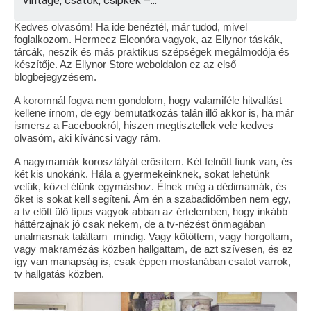
Vintage, csatok, csipkék –...
Tárcák
Kedves olvasóm! Ha ide benéztél, már tudod, mivel
foglalkozom. Hermecz Eleonóra vagyok, az Ellynor táskák,
Szemüvegtokok
tárcák, neszik és más praktikus szépségek megálmodója és
készítője. Az Ellynor Store weboldalon ez az első
Zsebkendő tartók
blogbejegyzésem.
A koromnál fogva nem gondolom, hogy valamiféle hitvallást
Bankkártya tartók
kellene írnom, de egy bemutatkozás talán illő akkor is, ha már
ismersz a Facebookról, hiszen megtisztellek vele kedves
Tolltartók
olvasóm, aki kíváncsi vagy rám.
A nagymamák korosztályát erősítem. Két felnőtt fiunk van, és
Mobiltelefon tartók
két kis unokánk. Hála a gyermekeinknek, sokat lehetünk
velük, közel élünk egymáshoz. Élnek még a dédimamák, és
Tote bag
őket is sokat kell segíteni. Ám én a szabadidőmben nem egy,
a tv előtt ülő típus vagyok abban az értelemben, hogy inkább
Piactér
háttérzajnak jó csak nekem, de a tv-nézést önmagában
unalmasnak találtam mindig. Vagy kötöttem, vagy horgoltam,
Kosár
vagy makramézás közben hallgattam, de azt szívesen, és ez
így van manapság is, csak éppen mostanában csatot varrok,
tv hallgatás közben.
Galéria
Hasznos információk