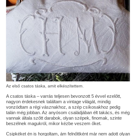
Az első csatos táska, amit elkészítettem.
A csatos táska – varrás teljesen bevonzott 5 évvel ezelőtt,
nagyon érdekesnek találtam a vintage világát, mindig
vonzódtam a régi vásznakhoz, a szép csíkosakhoz pedig
talán még jobban. Az anyósom családjában élt takács, és még
vannak általa szőtt darabok, olyan szépek, finomak, szinte
beszélnek magukról, mikor kézbe veszem őket.
Csipkéket én is horgoltam, ám felnőttként már nem adott olyan