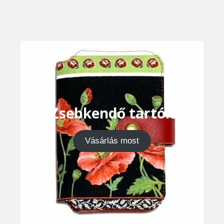
Zsebkendő tartók
Vásárlás most