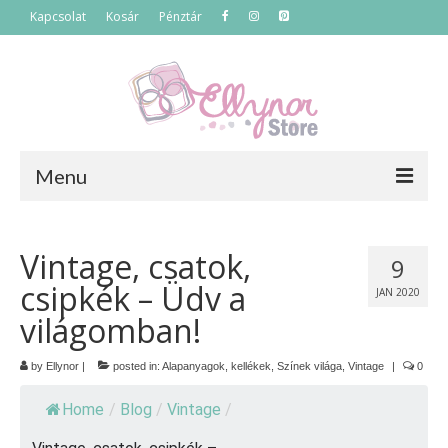
Kapcsolat
Kosár
Pénztár
Menu
Főoldal
Vintage, csatok,
9
Termékek
csipkék – Üdv a
JAN 2020
Szettek
világomban!
Akciós termékek
by
Ellynor
|
posted in:
Alapanyagok, kellékek
,
Színek világa
,
Vintage
|
0
Táskák
Home
/
Blog
/
Vintage
/
Neszeszerek