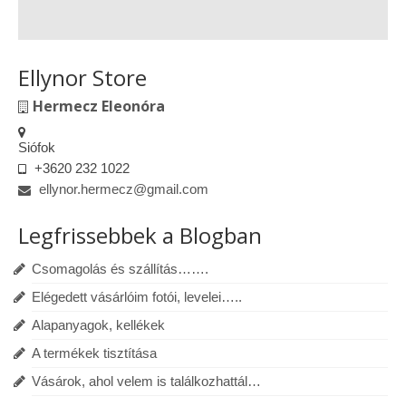
Ellynor Store
Hermecz Eleonóra
Siófok
+3620 232 1022
ellynor.hermecz@gmail.com
Legfrissebbek a Blogban
Csomagolás és szállítás…….
Elégedett vásárlóim fotói, levelei…..
Alapanyagok, kellékek
A termékek tisztítása
Vásárok, ahol velem is találkozhattál…