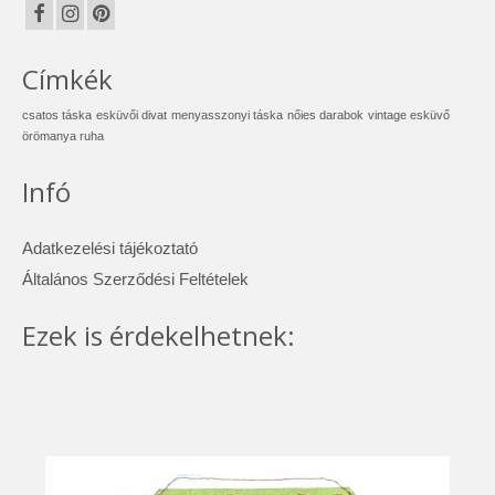
Címkék
csatos táska
esküvői divat
menyasszonyi táska
nőies darabok
vintage esküvő
örömanya ruha
Infó
Adatkezelési tájékoztató
Általános Szerződési Feltételek
Ezek is érdekelhetnek: