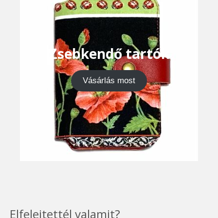
Zsebkendő tartók
Vásárlás most
Elfelejtettél valamit?