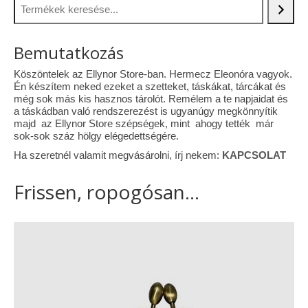
Vásárok, ahol velem is találkozhattál…
Bemutatkozás
Alapanyagok, kellékek
Köszöntelek az Ellynor Store-ban. Hermecz Eleonóra vagyok.
A termékek tisztítása
Én készítem neked ezeket a szetteket, táskákat, tárcákat és
még sok más kis hasznos tárolót. Remélem a te napjaidat és
Ellynor története
a táskádban való rendszerezést is ugyanúgy megkönnyítik
majd az Ellynor Store szépségek, mint ahogy tették már
Adatkezelési tájékoztató
sok-sok száz hölgy elégedettségére.
Ha szeretnél valamit megvásárolni, írj nekem:
KAPCSOLAT
Általános Szerződési Feltételek
Frissen, ropogósan...
Blog