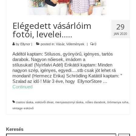
Tárcák
Szemüvegtokok
Elégedett vásárlóim
29
fotói, levelei…..
Zsebkendő tartók
JAN 2020
by
Ellynor
|
posted in:
Vásár
,
Vélemények
|
0
Bankkártya tartók
Adéltól kaptam: Stílusos, gyönyörű, igényes, tartós
Tolltartók
darabok. Nagyon nőiesek, imádom a
stílusukat! (Nyírfalvi Adél) Erikától kaptam: Minden
nagyon szép, igényes, egyedi….stb csak jót lehet rá
Mobiltelefon tartók
mondani! (Hermecz Erika) Schrödling Katától kaptam: ”
Szalad az idő ! Már 3 éve, hogy EllynorStore …
Tote bag
Continued
Piactér
csatos táska
,
esküvői divat
,
menyasszonyi táska
,
nőies darabok
,
örömanya ruha
,
Kosár
vintage esküvő
Galéria
Keresés
Hasznos információk