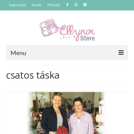
Kapcsolat
Kosár
Pénztár
Menu
Főoldal
csatos táska
Termékek
Szettek
Akciós termékek
Táskák
Neszeszerek