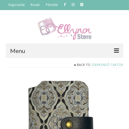
Kapcsolat
Kosár
Pénztár
Menu
BACK TO
ZSEBKENDŐ TARTÓK
Főoldal
Termékek
Szettek
Akciós termékek
Táskák
Neszeszerek