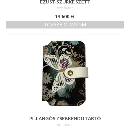
EZÜST-SZÜRKE SZETT
NOT RATED
13.600
Ft
TOVÁBB OLVASOM
PILLANGÓS ZSEBKENDŐ TARTÓ
NOT RATED