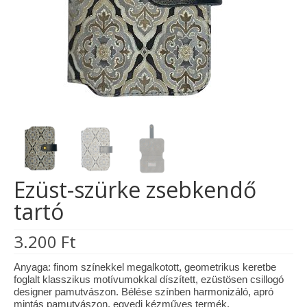
Tárcák
Szemüvegtokok
Zsebkendő tartók
Bankkártya tartók
Tolltartók
Mobiltelefon tartók
Ezüst-szürke zsebkendő
Tote bag
tartó
Piactér
3.200
Ft
Kosár
Anyaga: finom színekkel megalkotott, geometrikus keretbe
Galéria
foglalt klasszikus motívumokkal díszített, ezüstösen csillogó
designer pamutvászon. Bélése színben harmonizáló, apró
Hasznos információk
mintás pamutvászon, egyedi kézműves termék.