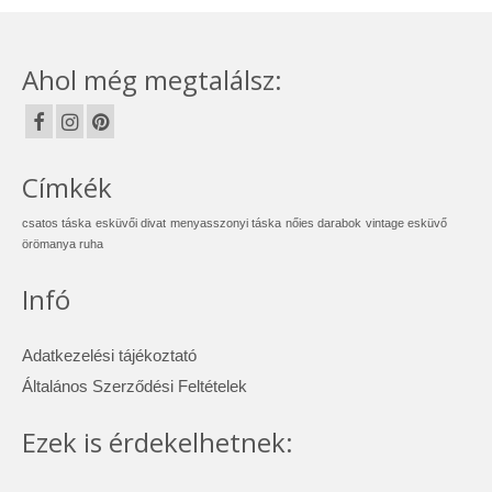
Ahol még megtalálsz:
Címkék
csatos táska
esküvői divat
menyasszonyi táska
nőies darabok
vintage esküvő
örömanya ruha
Infó
Adatkezelési tájékoztató
Általános Szerződési Feltételek
Ezek is érdekelhetnek: