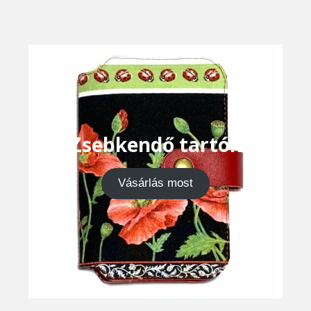
Zsebkendő tartók
Vásárlás most