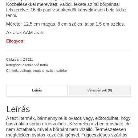
Közbélésekkel merevített, valódi, fekete színű bőrpánttal
Vásárok, ahol velem is találkozhattál…
felszerelve. 16 db papírzsebkendőt kényelmesen bele tudsz
tenni.
Alapanyagok, kellékek
Méretei: 12,5 cm magas, 8 cm széles, talpa 1,5 cm széles.
Az árak AAM árak
A termékek tisztítása
Elfogyott
Ellynor története
Adatkezelési tájékoztató
Cikkszám:
ZSE11
Kategória:
Zsebkendő tartók
Címkék:
csillogó
,
elegáns
,
ezüst
,
szürke
Általános Szerződési Feltételek
Blog
Leírás
Vélemények (0)
Leírás
A textil termék, bármennyire is óvatos vagy, előfordulhat, hogy
használata során elkoszolódik. Kézmeleg vízben mosható, de
nem áztatható, mivel a bőrpánt nem vízálló. Természetesen
megfelelően óvatos kezelést igényel. Függesztéses szárítás