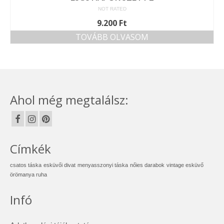
NOT RATED
9.200
Ft
TOVÁBB OLVASOM
Ahol még megtalálsz:
Címkék
csatos táska
esküvői divat
menyasszonyi táska
nőies darabok
vintage esküvő
örömanya ruha
Infó