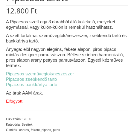
12.800
Ft
Vásárok, ahol velem is találkozhattál…
Alapanyagok, kellékek
A Pipacsos szett egy 3 darabból álló kollekció, melyeket
egymással, vagy külön-külön is remekül használhatsz.
A termékek tisztítása
A szett tartalma: szemüvegtok/neszeszer, zsebkendő tartó és
bankkártya tartó.
Ellynor története
Anyaga: elöl nagyon elegáns, fekete alapon, piros pipacs
mintás designer pamutvászon. Bélése színben harmonizáló,
Adatkezelési tájékoztató
piros alapon arany pettyes pamutvászon. Egyedi kézműves
termék.
Általános Szerződési Feltételek
Pipacsos szemüvegtok/neszeszer
Pipacsos zsebkendő tartó
Blog
Pipacsos bankkártya tartó
Az árak AAM árak.
Elfogyott
Cikkszám:
SZE16
Kategória:
Szettek
Címkék:
csatos
,
fekete
,
pipacs
,
piros