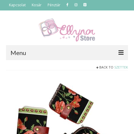
Kapcsolat
Kosár
Pénztár
Menu
BACK TO
SZETTEK
Főoldal
Termékek
Szettek
Akciós termékek
Táskák
Neszeszerek