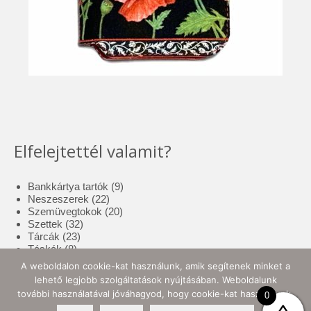
Elfelejtettél valamit?
9
Bankkártya tartók
9
22
termék
Neszeszerek
22
termék
20
Szemüvegtokok
20
32
termék
Szettek
32
23
termék
Tárcák
23
8
termék
Táskák
8
termék
17
Tolltartók
17
A weboldalon cookie-kat használunk, amik segítenek minket a
3
termék
Tote bag
3
lehető legjobb szolgáltatások nyújtásában. Weboldalunk
termék
10
Zsebkendő tartók
10
további használatával jóváhagyod, hogy cookie-kat használjunk.
0
termék