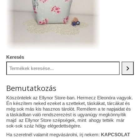
Tárcák
Szemüvegtokok
Zsebkendő tartók
Bankkártya tartók
Keresés
Tolltartók
Mobiltelefon tartók
Bemutatkozás
Tote bag
Köszöntelek az Ellynor Store-ban. Hermecz Eleonóra vagyok.
Piactér
Én készítem neked ezeket a szetteket, táskákat, tárcákat és
még sok más kis hasznos tárolót. Remélem a te napjaidat és
Kosár
a táskádban való rendszerezést is ugyanúgy megkönnyítik
majd az Ellynor Store szépségek, mint ahogy tették már
Galéria
sok-sok száz hölgy elégedettségére.
Ha szeretnél valamit megvásárolni, írj nekem:
KAPCSOLAT
Hasznos információk