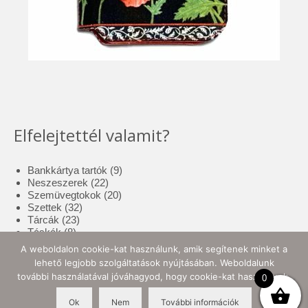
Elfelejtettél valamit?
9
Bankkártya tartók
9
22
termék
Neszeszerek
22
termék
20
Szemüvegtokok
20
32
termék
Szettek
32
23
termék
Tárcák
23
8
termék
Táskák
8
termék
17
Tolltartók
17
A weboldalon cookie-kat használunk, amik segítenek minket a
3
termék
Tote bag
3
lehető legjobb szolgáltatások nyújtásában. Weboldalunk
termék
10
Zsebkendő tartók
10
további használatával jóváhagyod, hogy cookie-kat használjunk.
0
termék
Ok
Nem
További információk