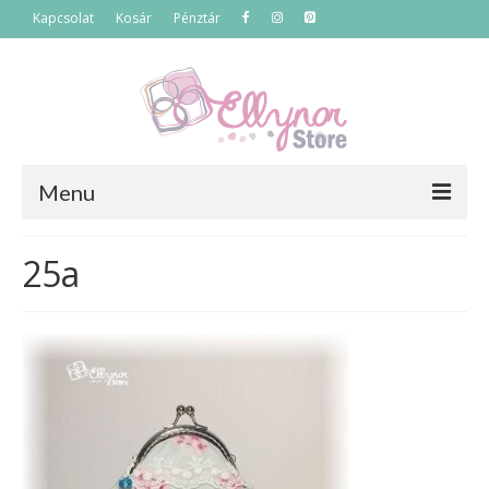
Kapcsolat
Kosár
Pénztár
Menu
Főoldal
25a
Termékek
Szettek
Akciós termékek
Táskák
Neszeszerek