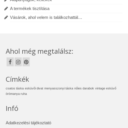
A termékek tisztítása
Vásárok, ahol velem is találkozhattál…
Ahol még megtalálsz:
Címkék
csatos táska
esküvői divat
menyasszonyi táska
nőies darabok
vintage esküvő
örömanya ruha
Infó
Adatkezelési tájékoztató