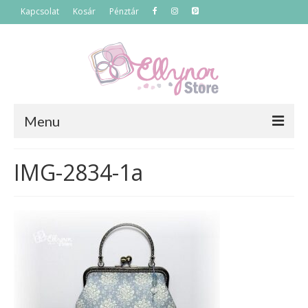
Kapcsolat
Kosár
Pénztár
Menu
Főoldal
IMG-2834-1a
Termékek
Szettek
Akciós termékek
Táskák
Neszeszerek