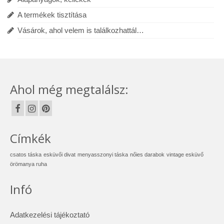
A termékek tisztítása
Vásárok, ahol velem is találkozhattál…
Ahol még megtalálsz:
Címkék
csatos táska
esküvői divat
menyasszonyi táska
nőies darabok
vintage esküvő
örömanya ruha
Infó
Adatkezelési tájékoztató