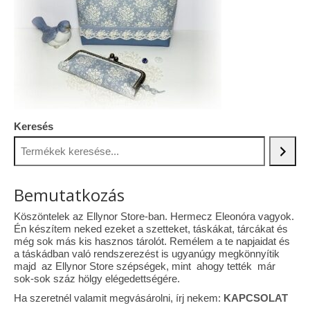
Tárcák
Szemüvegtokok
Zsebkendő tartók
Bankkártya tartók
Keresés
Tolltartók
Mobiltelefon tartók
Bemutatkozás
Tote bag
Köszöntelek az Ellynor Store-ban. Hermecz Eleonóra vagyok.
Piactér
Én készítem neked ezeket a szetteket, táskákat, tárcákat és
még sok más kis hasznos tárolót. Remélem a te napjaidat és
Kosár
a táskádban való rendszerezést is ugyanúgy megkönnyítik
majd az Ellynor Store szépségek, mint ahogy tették már
Galéria
sok-sok száz hölgy elégedettségére.
Ha szeretnél valamit megvásárolni, írj nekem:
KAPCSOLAT
Hasznos információk