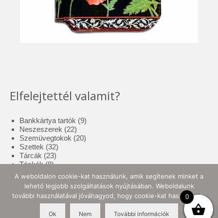
Elfelejtettél valamit?
9
Bankkártya tartók
9
22
termék
Neszeszerek
22
termék
20
Szemüvegtokok
20
32
termék
Szettek
32
23
termék
Tárcák
23
8
termék
Táskák
8
termék
17
Tolltartók
17
A weboldalon cookie-kat használunk, amik segítenek minket a
3
termék
Tote bag
3
lehető legjobb szolgáltatások nyújtásában. Weboldalunk
termék
10
Zsebkendő tartók
10
további használatával jóváhagyod, hogy cookie-kat használjunk.
0
termék
Ok
Nem
További információk