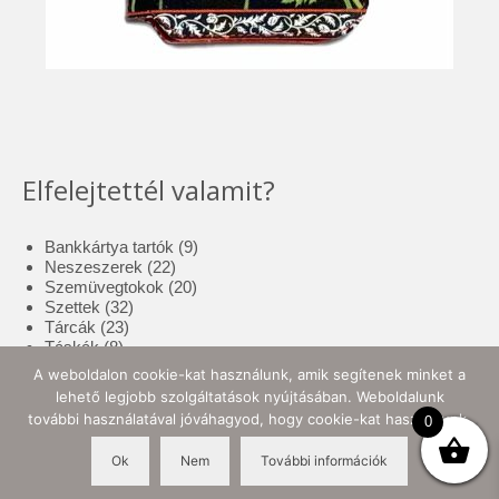
Elfelejtettél valamit?
9
Bankkártya tartók
9
22
termék
Neszeszerek
22
termék
20
Szemüvegtokok
20
32
termék
Szettek
32
23
termék
Tárcák
23
8
termék
Táskák
8
termék
17
Tolltartók
17
A weboldalon cookie-kat használunk, amik segítenek minket a
3
termék
Tote bag
3
lehető legjobb szolgáltatások nyújtásában. Weboldalunk
termék
10
Zsebkendő tartók
10
további használatával jóváhagyod, hogy cookie-kat használjunk.
0
termék
Ok
Nem
További információk
© 2026 Ellynor Store