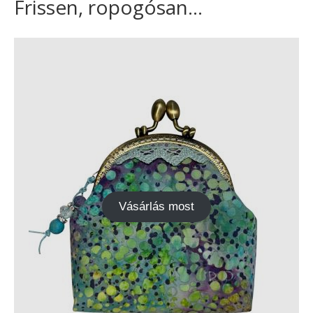
Frissen, ropogósan...
Vásárok, ahol velem is találkozhattál…
Alapanyagok, kellékek
A termékek tisztítása
Ellynor története
Adatkezelési tájékoztató
Általános Szerződési Feltételek
Blog
Vásárlás most