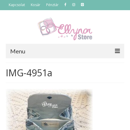
Kapcsolat
Kosár
Pénztár
Menu
Főoldal
IMG-4951a
Termékek
Szettek
Akciós termékek
Táskák
Neszeszerek