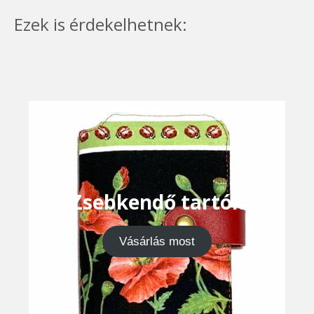
Ezek is érdekelhetnek:
Zsebkendő tartók
Vásárlás most