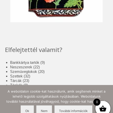
Elfelejtettél valamit?
9
Bankkártya tartók
9
22
termék
Neszeszerek
22
termék
20
Szemüvegtokok
20
32
termék
Szettek
32
23
termék
Tárcák
23
8
termék
Táskák
8
termék
17
Tolltartók
17
A weboldalon cookie-kat használunk, amik segítenek minket a
3
termék
Tote bag
3
lehető legjobb szolgáltatások nyújtásában. Weboldalunk
termék
10
Zsebkendő tartók
10
további használatával jóváhagyod, hogy cookie-kat használjunk.
0
termék
Ok
Nem
További információk