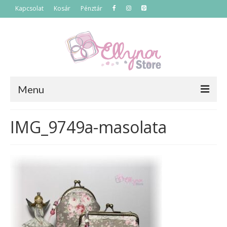
Kapcsolat
Kosár
Pénztár
Menu
Főoldal
IMG_9749a-masolata
Termékek
Szettek
Akciós termékek
Táskák
Neszeszerek