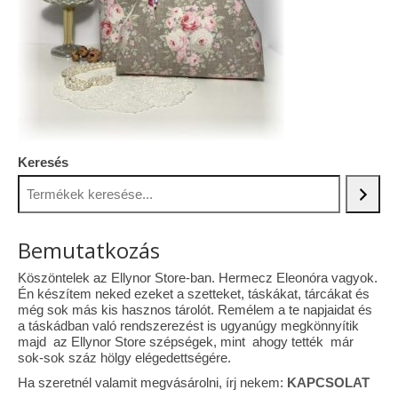
Tárcák
Szemüvegtokok
Zsebkendő tartók
Bankkártya tartók
Keresés
Tolltartók
Mobiltelefon tartók
Bemutatkozás
Tote bag
Köszöntelek az Ellynor Store-ban. Hermecz Eleonóra vagyok.
Piactér
Én készítem neked ezeket a szetteket, táskákat, tárcákat és
még sok más kis hasznos tárolót. Remélem a te napjaidat és
Kosár
a táskádban való rendszerezést is ugyanúgy megkönnyítik
majd az Ellynor Store szépségek, mint ahogy tették már
Galéria
sok-sok száz hölgy elégedettségére.
Ha szeretnél valamit megvásárolni, írj nekem:
KAPCSOLAT
Hasznos információk