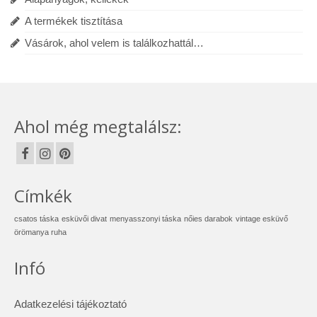
A termékek tisztítása
Vásárok, ahol velem is találkozhattál…
Ahol még megtalálsz:
Címkék
csatos táska
esküvői divat
menyasszonyi táska
nőies darabok
vintage esküvő
örömanya ruha
Infó
Adatkezelési tájékoztató