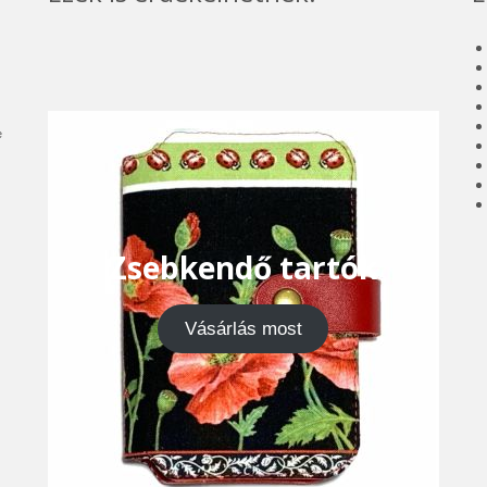
e
Zsebkendő tartók
Vásárlás most