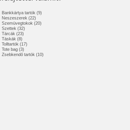
9
Bankkártya tartók
9
22
termék
Neszeszerek
22
termék
20
Szemüvegtokok
20
32
termék
Szettek
32
23
termék
Tárcák
23
8
termék
Táskák
8
termék
17
Tolltartók
17
3
termék
Tote bag
3
termék
10
Zsebkendő tartók
10
termék