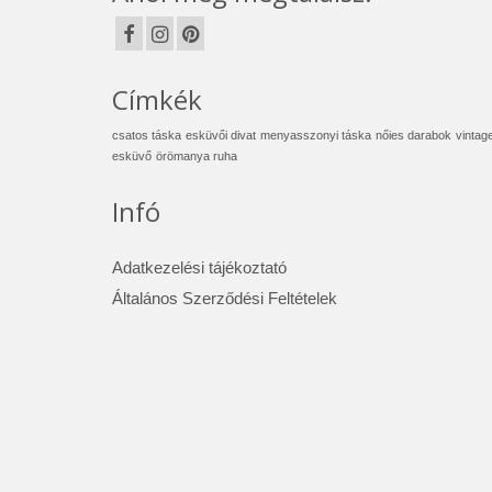
Címkék
csatos táska
esküvői divat
menyasszonyi táska
nőies darabok
vintag
esküvő
örömanya ruha
Infó
Adatkezelési tájékoztató
Általános Szerződési Feltételek