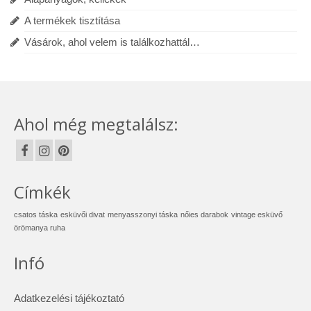
A termékek tisztítása
Vásárok, ahol velem is találkozhattál…
Ahol még megtalálsz:
Címkék
csatos táska
esküvői divat
menyasszonyi táska
nőies darabok
vintage esküvő
örömanya ruha
Infó
Adatkezelési tájékoztató