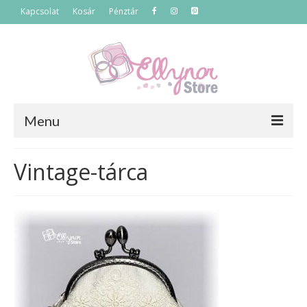
Kapcsolat
Kosár
Pénztár
Menu
Főoldal
Vintage-tárca
Termékek
Szettek
Akciós termékek
Táskák
Neszeszerek