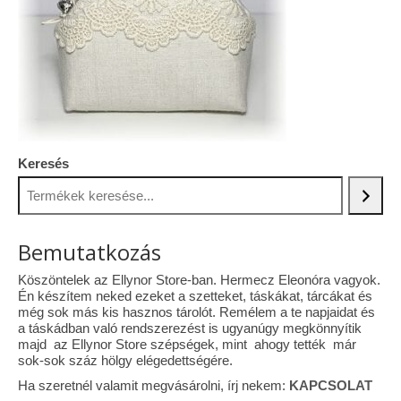
Tárcák
Szemüvegtokok
Zsebkendő tartók
Bankkártya tartók
Keresés
Tolltartók
Mobiltelefon tartók
Bemutatkozás
Tote bag
Köszöntelek az Ellynor Store-ban. Hermecz Eleonóra vagyok.
Piactér
Én készítem neked ezeket a szetteket, táskákat, tárcákat és
még sok más kis hasznos tárolót. Remélem a te napjaidat és
Kosár
a táskádban való rendszerezést is ugyanúgy megkönnyítik
majd az Ellynor Store szépségek, mint ahogy tették már
Galéria
sok-sok száz hölgy elégedettségére.
Ha szeretnél valamit megvásárolni, írj nekem:
KAPCSOLAT
Hasznos információk