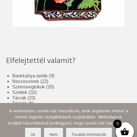
Elfelejtettél valamit?
9
Bankkártya tartók
9
22
termék
Neszeszerek
22
termék
20
Szemüvegtokok
20
32
termék
Szettek
32
23
termék
Tárcák
23
8
termék
Táskák
8
termék
17
Tolltartók
17
A weboldalon cookie-kat használunk, amik segítenek minket a
3
termék
Tote bag
3
lehető legjobb szolgáltatások nyújtásában. Weboldalunk
termék
10
Zsebkendő tartók
10
további használatával jóváhagyod, hogy cookie-kat használjunk.
0
termék
Ok
Nem
További információk