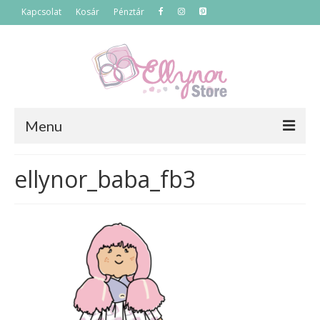
Kapcsolat
Kosár
Pénztár
Menu
Főoldal
ellynor_baba_fb3
Termékek
Szettek
Akciós termékek
Táskák
Neszeszerek