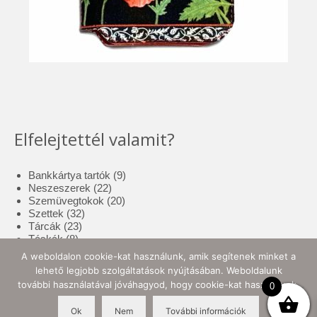
Elfelejtettél valamit?
9
Bankkártya tartók
9
22
termék
Neszeszerek
22
termék
20
Szemüvegtokok
20
32
termék
Szettek
32
23
termék
Tárcák
23
8
termék
Táskák
8
termék
17
Tolltartók
17
A weboldalon cookie-kat használunk, amik segítenek minket a
3
termék
Tote bag
3
lehető legjobb szolgáltatások nyújtásában. Weboldalunk
termék
10
Zsebkendő tartók
10
további használatával jóváhagyod, hogy cookie-kat használjunk.
0
termék
Ok
Nem
További információk