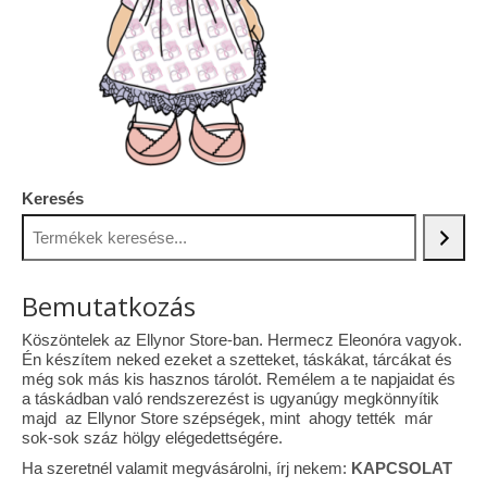
Tárcák
Szemüvegtokok
Zsebkendő tartók
Bankkártya tartók
Keresés
Tolltartók
Mobiltelefon tartók
Bemutatkozás
Tote bag
Köszöntelek az Ellynor Store-ban. Hermecz Eleonóra vagyok.
Piactér
Én készítem neked ezeket a szetteket, táskákat, tárcákat és
még sok más kis hasznos tárolót. Remélem a te napjaidat és
Kosár
a táskádban való rendszerezést is ugyanúgy megkönnyítik
majd az Ellynor Store szépségek, mint ahogy tették már
Galéria
sok-sok száz hölgy elégedettségére.
Ha szeretnél valamit megvásárolni, írj nekem:
KAPCSOLAT
Hasznos információk