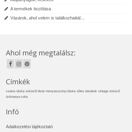
A termékek tisztítása
Vásárok, ahol velem is találkozhattál…
Ahol még megtalálsz:
Címkék
csatos táska
esküvői divat
menyasszonyi táska
nőies darabok
vintage esküvő
örömanya ruha
Infó
Adatkezelési tájékoztató