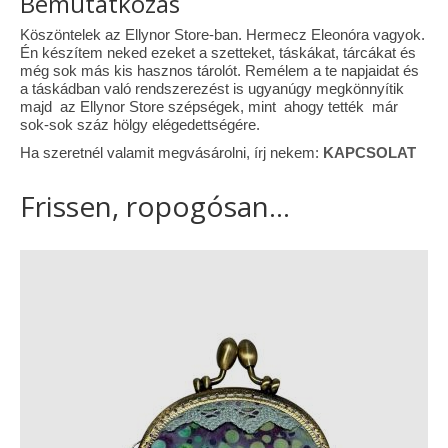
Bemutatkozás
Tárcák
Köszöntelek az Ellynor Store-ban. Hermecz Eleonóra vagyok.
Én készítem neked ezeket a szetteket, táskákat, tárcákat és
Szemüvegtokok
még sok más kis hasznos tárolót. Remélem a te napjaidat és
a táskádban való rendszerezést is ugyanúgy megkönnyítik
majd az Ellynor Store szépségek, mint ahogy tették már
Zsebkendő tartók
sok-sok száz hölgy elégedettségére.
Bankkártya tartók
Ha szeretnél valamit megvásárolni, írj nekem:
KAPCSOLAT
Tolltartók
Frissen, ropogósan...
Mobiltelefon tartók
Tote bag
Piactér
Kosár
Galéria
Hasznos információk