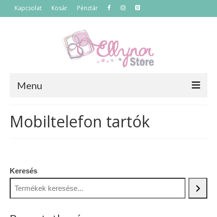
Kapcsolat
Kosár
Pénztár
Menu
Főoldal
Mobiltelefon tartók
Termékek
Szettek
Keresés
Akciós termékek
Táskák
Neszeszerek