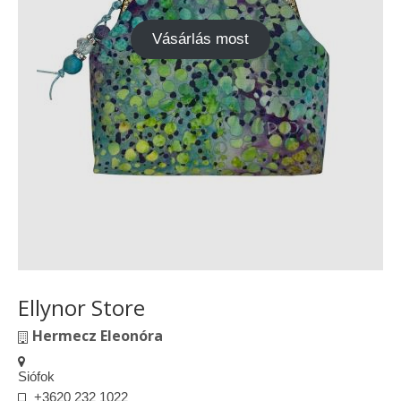
Vásárok, ahol velem is találkozhattál…
Vásárlás most
Alapanyagok, kellékek
A termékek tisztítása
Ellynor története
Adatkezelési tájékoztató
Általános Szerződési Feltételek
Blog
Ellynor Store
Hermecz Eleonóra
Siófok
+3620 232 1022