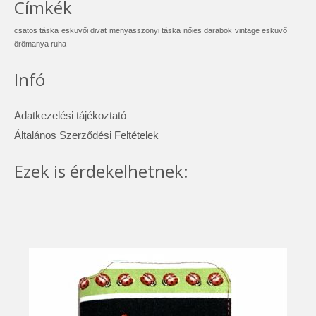
Címkék
csatos táska
esküvői divat
menyasszonyi táska
nőies darabok
vintage esküvő
örömanya ruha
Infó
Adatkezelési tájékoztató
Általános Szerződési Feltételek
Ezek is érdekelhetnek: