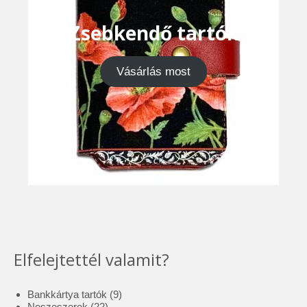
Zsebkendő tartók
Vásárlás most
Elfelejtettél valamit?
9
Bankkártya tartók
9
22
termék
Neszeszerek
22