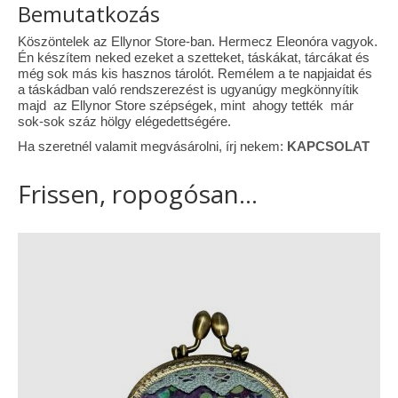
Bemutatkozás
Tárcák
Köszöntelek az Ellynor Store-ban. Hermecz Eleonóra vagyok.
Én készítem neked ezeket a szetteket, táskákat, tárcákat és
Szemüvegtokok
még sok más kis hasznos tárolót. Remélem a te napjaidat és
a táskádban való rendszerezést is ugyanúgy megkönnyítik
Zsebkendő tartók
majd az Ellynor Store szépségek, mint ahogy tették már
sok-sok száz hölgy elégedettségére.
Bankkártya tartók
Ha szeretnél valamit megvásárolni, írj nekem:
KAPCSOLAT
Tolltartók
Frissen, ropogósan...
Mobiltelefon tartók
Tote bag
Piactér
Kosár
Galéria
Hasznos információk