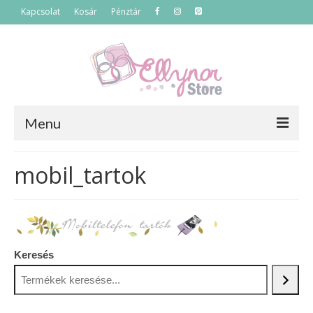
Kapcsolat
Kosár
Pénztár
Menu
Főoldal
mobil_tartok
Termékek
Szettek
Akciós termékek
Keresés
Táskák
Neszeszerek