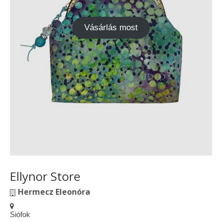
Vásárok, ahol velem is találkozhattál…
Vásárlás most
Alapanyagok, kellékek
A termékek tisztítása
Ellynor története
Adatkezelési tájékoztató
Általános Szerződési Feltételek
Blog
Ellynor Store
Hermecz Eleonóra
Siófok