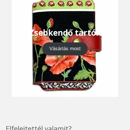
Zsebkendő tartók
Vásárlás most
Elfelejtettél valamit?