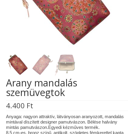
Tárcák
Szemüvegtokok
Zsebkendő tartók
Bankkártya tartók
Tolltartók
Mobiltelefon tartók
Arany mandalás
Tote bag
szemüvegtok
Piactér
4.400
Ft
Kosár
Anyaga: nagyon attraktív, látványosan aranyozott, mandalás
Galéria
mintával díszített designer pamutvászon. Bélése halvány
mintás pamutvászon.Egyedi kézműves termék.
Hasznos információk
8,5 cm-es, bronz színű, antikolt, szögletes fémkerettel kapta