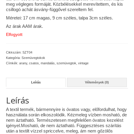
meg végleges formáját. Közbélésekkel merevítettem, és kis
Vásárok, ahol velem is találkozhattál…
csillogó achát ásvány-függővel szereltem fel.
Méretei: 17 cm magas, 9 cm széles, talpa 3cm széles.
Alapanyagok, kellékek
Az árak AAM árak.
A termékek tisztítása
Elfogyott
Ellynor története
Cikkszám:
SZT04
Adatkezelési tájékoztató
Kategória:
Szemüvegtokok
Címkék:
arany
,
csatos
,
mandalás
,
szemüvegtok
,
vintage
Általános Szerződési Feltételek
Blog
Leírás
Vélemények (0)
Leírás
A textil termék, bármennyire is óvatos vagy, előfordulhat, hogy
használata során elkoszolódik. Kézmeleg vízben mosható, de
nem áztatható. Természetesen megfelelően óvatos kezelést
igényel.Mosható, de nem áztatható. Függesztéses szárítás
után a textilt vízzel spriccelve, meleg, ám nem gőzölős