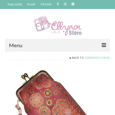
Kapcsolat
Kosár
Pénztár
Menu
BACK TO
SZEMÜVEGTOKOK
Főoldal
Termékek
Szettek
Akciós termékek
Táskák
Neszeszerek