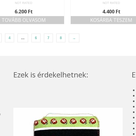
NOT RATED
NOT RATED
6.200
Ft
4.400
Ft
TOVÁBB OLVASOM
KOSÁRBA TESZEM
4
…
6
7
8
→
Ezek is érdekelhetnek:
E
e