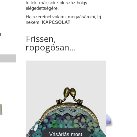
tették már sok-sok száz hölgy
elégedettségére.
Ha szeretnél valamit megvásárolni, írj
nekem:
KAPCSOLAT
T
Frissen,
ropogósan...
Vásárlás most