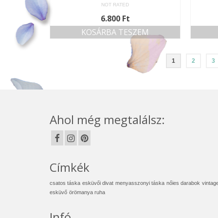
NOT RATED
6.800
Ft
KOSÁRBA TESZEM
1
2
3
Ahol még megtalálsz:
Címkék
csatos táska
esküvői divat
menyasszonyi táska
nőies darabok
vintag
esküvő
örömanya ruha
Infó