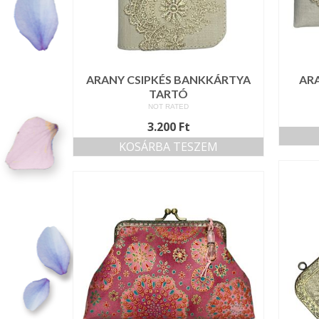
ARANY CSIPKÉS BANKKÁRTYA
ARA
TARTÓ
NOT RATED
3.200
Ft
KOSÁRBA TESZEM