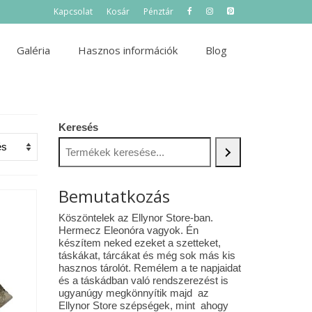
Kapcsolat
Kosár
Pénztár
Galéria
Hasznos információk
Blog
Keresés
Bemutatkozás
Köszöntelek az Ellynor Store-ban.
Hermecz Eleonóra vagyok. Én
készítem neked ezeket a szetteket,
táskákat, tárcákat és még sok más kis
hasznos tárolót. Remélem a te napjaidat
és a táskádban való rendszerezést is
ugyanúgy megkönnyítik majd az
Ellynor Store szépségek, mint ahogy