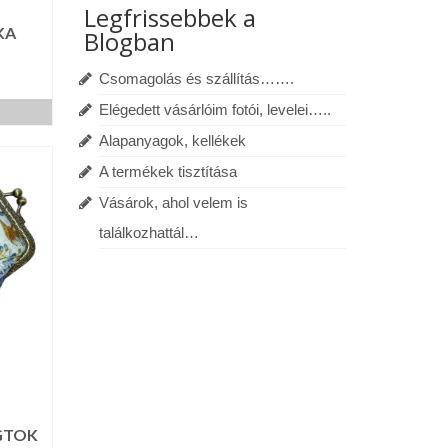
Legfrissebbek a
KA
Blogban
Csomagolás és szállítás…….
Elégedett vásárlóim fotói, levelei…..
Alapanyagok, kellékek
A termékek tisztítása
Vásárok, ahol velem is
találkozhattál…
GTOK