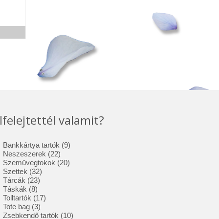
lfelejtettél valamit?
9
Bankkártya tartók
9
22
termék
Neszeszerek
22
termék
20
Szemüvegtokok
20
32
termék
Szettek
32
23
termék
Tárcák
23
8
termék
Táskák
8
termék
17
Tolltartók
17
3
termék
Tote bag
3
termék
10
Zsebkendő tartók
10