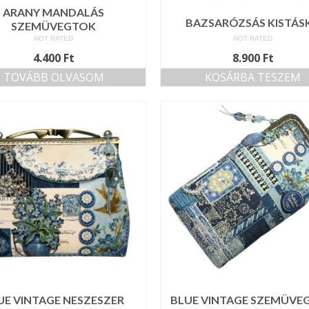
ARANY MANDALÁS
BAZSARÓZSÁS KISTÁS
SZEMÜVEGTOK
NOT RATED
NOT RATED
4.400
Ft
8.900
Ft
TOVÁBB OLVASOM
KOSÁRBA TESZEM
UE VINTAGE NESZESZER
BLUE VINTAGE SZEMÜVE