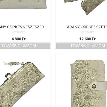
NY CSIPKÉS NESZESZER
ARANY CSIPKÉS SZET
NOT RATED
NOT RATED
4.800
Ft
12.600
Ft
TOVÁBB OLVASOM
TOVÁBB OLVASOM