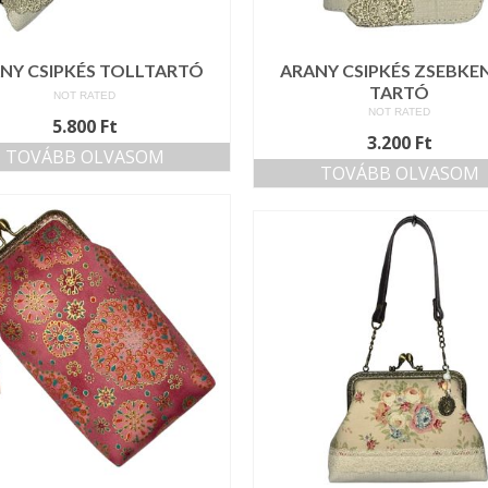
NY CSIPKÉS TOLLTARTÓ
ARANY CSIPKÉS ZSEBKE
TARTÓ
NOT RATED
NOT RATED
5.800
Ft
3.200
Ft
TOVÁBB OLVASOM
TOVÁBB OLVASOM