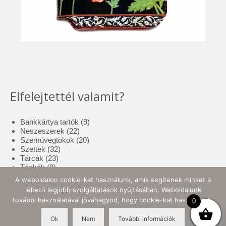
Elfelejtettél valamit?
9
Bankkártya tartók
9
22
termék
Neszeszerek
22
termék
20
Szemüvegtokok
20
32
termék
Szettek
32
23
termék
Tárcák
23
8
termék
Táskák
8
termék
17
Tolltartók
17
A weboldalon cookie-kat használunk, amik segítenek minket a
3
termék
Tote bag
3
lehető legjobb szolgáltatások nyújtásában. Weboldalunk
termék
10
Zsebkendő tartók
10
további használatával jóváhagyod, hogy cookie-kat használjunk.
0
termék
Ok
Nem
További információk
© 2026 Ellynor Store