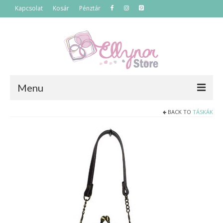
Kapcsolat
Kosár
Pénztár
Menu
BACK TO
TÁSKÁK
Főoldal
Termékek
Szettek
Akciós termékek
Táskák
Neszeszerek