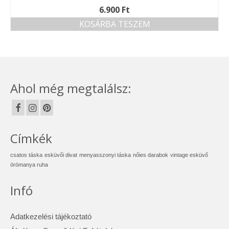
6.900
Ft
KOSÁRBA TESZEM
Ahol még megtalálsz:
Címkék
csatos táska
esküvői divat
menyasszonyi táska
nőies darabok
vintage esküvő
örömanya ruha
Infó
Adatkezelési tájékoztató