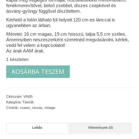
fenékmerevítővel, belső zsebbel, díszes csepkével és
Vásárok, ahol velem is találkozhattál…
ásvány-gyöngy függővel díszítettem.
Kérhető a fotón látható fül helyett 120 cm-es lánccal is
Alapanyagok, kellékek
ugyanebben az árban.
Méretei: 16 cm magas, 19 cm hosszú, talpa 5,5 cm széles.
A termékek tisztítása
Amennyiben neszeszerként szeretnéd megvásárolni, kérlek,
vedd fel velem a kapcsolatot!
Ellynor története
Az árak AAM árak.
1 készleten
Adatkezelési tájékoztató
Bazsarózsás
KOSÁRBA TESZEM
Általános Szerződési Feltételek
kistáska
mennyiség
Blog
Cikkszám:
VIN05
Kategória:
Táskák
Címkék:
csatos
,
rózsás
,
vintage
Leírás
Vélemények (0)