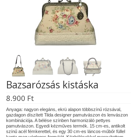
Tárcák
Szemüvegtokok
Zsebkendő tartók
Bankkártya tartók
Tolltartók
Mobiltelefon tartók
Bazsarózsás kistáska
Tote bag
8.900
Ft
Piactér
Kosár
Anyaga: nagyon elegáns, ekrü alapon többszínű rózsával,
gazdagon díszített Tilda designer pamutvászon és lenvászon
kombinációja. A bélése színben harmonizáló pettyes
Galéria
pamutvászon. Egyedi kézműves termék. 15 cm-es, antikolt
színű acél fémkerettel, és egy 30 cm-es láncos-műbőr füllel
Hasznos információk
kapta meg végleges formáját. Közbélésekkel merevítettem,