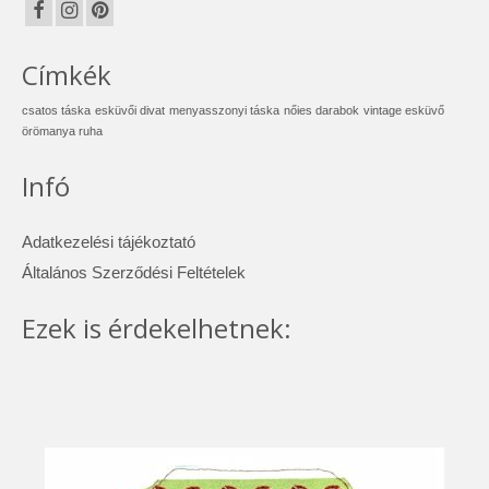
Címkék
csatos táska
esküvői divat
menyasszonyi táska
nőies darabok
vintage esküvő
örömanya ruha
Infó
Adatkezelési tájékoztató
Általános Szerződési Feltételek
Ezek is érdekelhetnek: