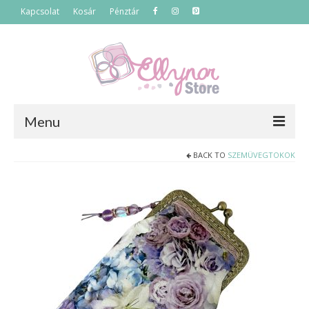
Kapcsolat
Kosár
Pénztár
Menu
BACK TO
SZEMÜVEGTOKOK
Főoldal
Termékek
Szettek
Akciós termékek
Táskák
Neszeszerek