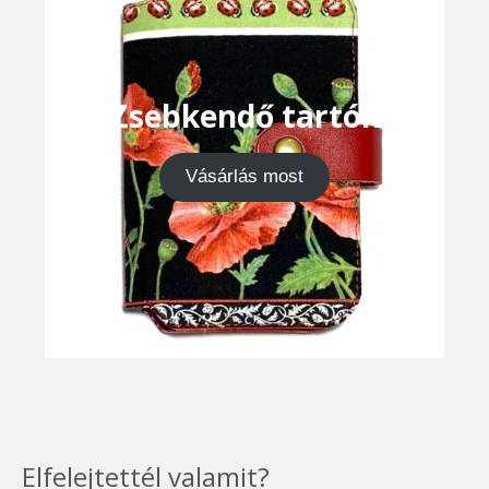
Zsebkendő tartók
Vásárlás most
Elfelejtettél valamit?