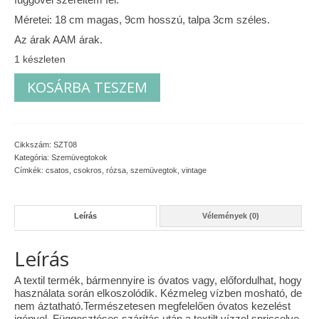
Méretei: 18 cm magas, 9cm hosszú, talpa 3cm széles.
Vásárok, ahol velem is találkozhattál…
Az árak AAM árak.
Alapanyagok, kellékek
1 készleten
Bouquet
A termékek tisztítása
KOSÁRBA TESZEM
szemüvegtok
mennyiség
Ellynor története
Adatkezelési tájékoztató
Cikkszám:
SZT08
Kategória:
Szemüvegtokok
Általános Szerződési Feltételek
Címkék:
csatos
,
csokros
,
rózsa
,
szemüvegtok
,
vintage
Blog
Leírás
Vélemények (0)
Leírás
A textil termék, bármennyire is óvatos vagy, előfordulhat, hogy
használata során elkoszolódik. Kézmeleg vízben mosható, de
nem áztatható.Természetesen megfelelően óvatos kezelést
igényel. Függesztéses szárítás után a textilt vízzel spriccelve,