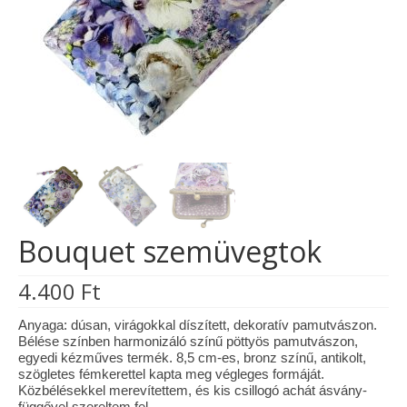
Tárcák
Szemüvegtokok
Zsebkendő tartók
Bankkártya tartók
Tolltartók
Mobiltelefon tartók
Bouquet szemüvegtok
Tote bag
4.400
Ft
Piactér
Kosár
Anyaga: dúsan, virágokkal díszített, dekoratív pamutvászon.
Bélése színben harmonizáló színű pöttyös pamutvászon,
egyedi kézműves termék. 8,5 cm-es, bronz színű, antikolt,
Galéria
szögletes fémkerettel kapta meg végleges formáját.
Közbélésekkel merevítettem, és kis csillogó achát ásvány-
Hasznos információk
függővel szereltem fel.