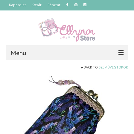
Kapcsolat
Kosár
Pénztár
Menu
BACK TO
SZEMÜVEGTOKOK
Főoldal
Termékek
Szettek
Akciós termékek
Táskák
Neszeszerek