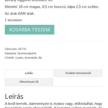
Méretei: 18 cm magas, 8,5 cm hosszú, talpa 2,5 cm széles.
Vásárok, ahol velem is találkozhattál…
Az árak AAM árak.
Alapanyagok, kellékek
1 készleten
Levendulás
A termékek tisztítása
KOSÁRBA TESZEM
szemüvegtok
mennyiség
Ellynor története
Adatkezelési tájékoztató
Cikkszám:
SZT10
Kategória:
Szemüvegtokok
Általános Szerződési Feltételek
Címkék:
csatos
,
levendulás
,
lila
Blog
Leírás
További információk
Vélemények (0)
Leírás
A textil termék, bármennyire is óvatos vagy, előfordulhat, hogy
használata során elkoszolódik. Kézmeleg vízben mosható, de