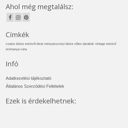
Ahol még megtalálsz:
Címkék
csatos táska
esküvői divat
menyasszonyi táska
nőies darabok
vintage esküvő
örömanya ruha
Infó
Adatkezelési tájékoztató
Általános Szerződési Feltételek
Ezek is érdekelhetnek: