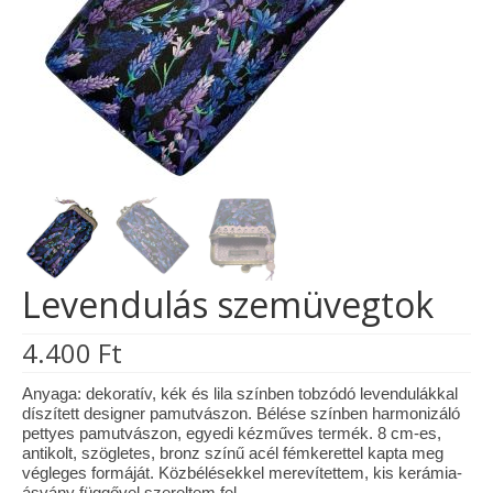
Tárcák
Szemüvegtokok
Zsebkendő tartók
Bankkártya tartók
Tolltartók
Mobiltelefon tartók
Levendulás szemüvegtok
Tote bag
4.400
Ft
Piactér
Kosár
Anyaga: dekoratív, kék és lila színben tobzódó levendulákkal
díszített designer pamutvászon. Bélése színben harmonizáló
pettyes pamutvászon, egyedi kézműves termék. 8 cm-es,
Galéria
antikolt, szögletes, bronz színű acél fémkerettel kapta meg
végleges formáját. Közbélésekkel merevítettem, kis kerámia-
Hasznos információk
ásvány függővel szereltem fel.