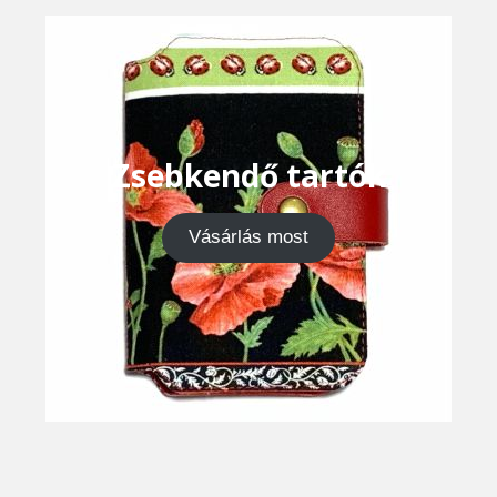
Zsebkendő tartók
Vásárlás most