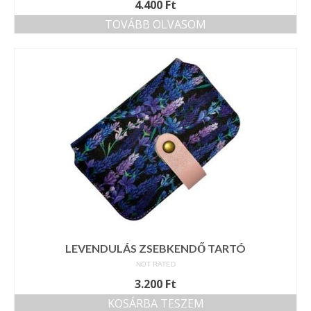
4.400
Ft
TOVÁBB OLVASOM
LEVENDULÁS ZSEBKENDŐ TARTÓ
NOT RATED
3.200
Ft
KOSÁRBA TESZEM