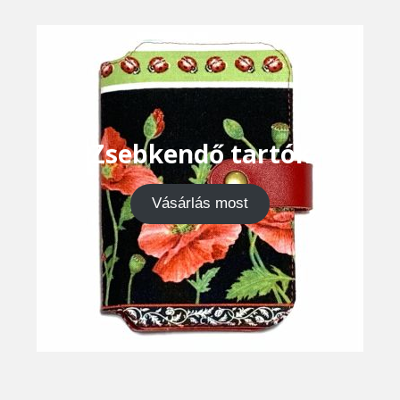
Zsebkendő tartók
Vásárlás most