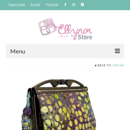
Kapcsolat
Kosár
Pénztár
Menu
BACK TO
TÁRCÁK
Főoldal
Termékek
Szettek
Akciós termékek
Táskák
Neszeszerek