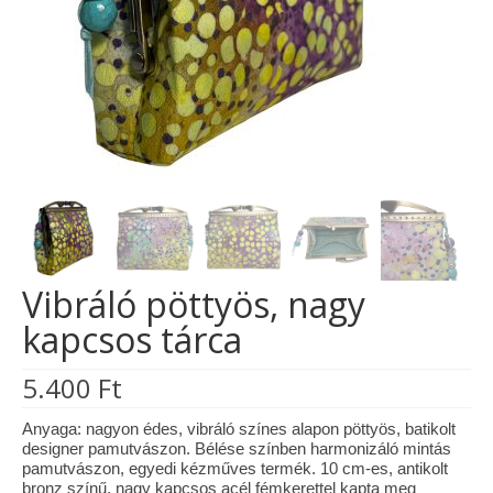
Tárcák
Szemüvegtokok
Zsebkendő tartók
Bankkártya tartók
Tolltartók
Mobiltelefon tartók
Vibráló pöttyös, nagy
Tote bag
kapcsos tárca
Piactér
5.400
Ft
Kosár
Anyaga: nagyon édes, vibráló színes alapon pöttyös, batikolt
Galéria
designer pamutvászon. Bélése színben harmonizáló mintás
pamutvászon, egyedi kézműves termék. 10 cm-es, antikolt
Hasznos információk
bronz színű, nagy kapcsos acél fémkerettel kapta meg