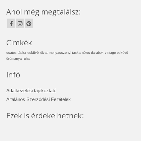
Ahol még megtalálsz:
Címkék
csatos táska
esküvői divat
menyasszonyi táska
nőies darabok
vintage esküvő
örömanya ruha
Infó
Adatkezelési tájékoztató
Általános Szerződési Feltételek
Ezek is érdekelhetnek: