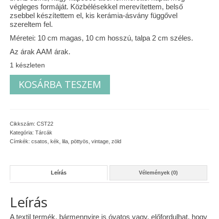
végleges formáját. Közbélésekkel merevítettem, belső
Vásárok, ahol velem is találkozhattál…
zsebbel készítettem el, kis kerámia-ásvány függővel
szereltem fel.
Alapanyagok, kellékek
Méretei: 10 cm magas, 10 cm hosszú, talpa 2 cm széles.
Az árak AAM árak.
A termékek tisztítása
1 készleten
Ellynor története
Vibráló
KOSÁRBA TESZEM
pöttyös,
Adatkezelési tájékoztató
nagy
kapcsos
tárca
Általános Szerződési Feltételek
mennyiség
Cikkszám:
CST22
Kategória:
Tárcák
Blog
Címkék:
csatos
,
kék
,
lila
,
pöttyös
,
vintage
,
zöld
Leírás
Vélemények (0)
Leírás
A textil termék, bármennyire is óvatos vagy, előfordulhat, hogy