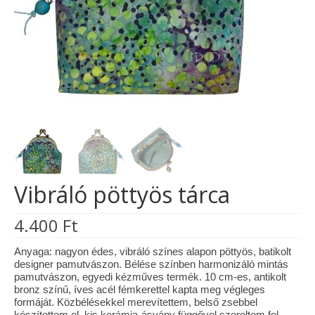
Tárcák
Szemüvegtokok
Zsebkendő tartók
Bankkártya tartók
Tolltartók
Mobiltelefon tartók
Vibráló pöttyös tárca
Tote bag
4.400
Ft
Piactér
Kosár
Anyaga: nagyon édes, vibráló színes alapon pöttyös, batikolt
designer pamutvászon. Bélése színben harmonizáló mintás
pamutvászon, egyedi kézműves termék. 10 cm-es, antikolt
Galéria
bronz színű, íves acél fémkerettel kapta meg végleges
formáját. Közbélésekkel merevítettem, belső zsebbel
Hasznos információk
készítettem el, kis kerámia-ásvány függővel szereltem fel.