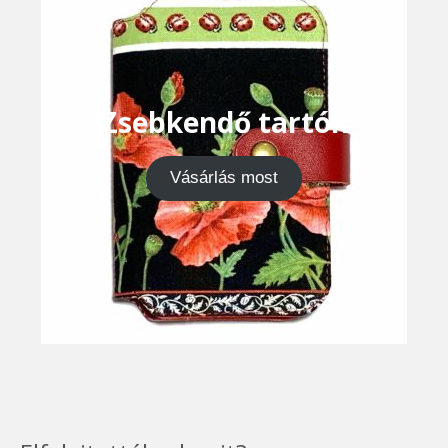
Zsebkendő tartók
Vásárlás most