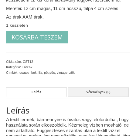
Méretei: 12 cm magas, 11 cm hosszú, talpa 4 cm széles.
Vásárok, ahol velem is találkozhattál…
Az árak AAM árak.
Alapanyagok, kellékek
1 készleten
Vibráló
A termékek tisztítása
KOSÁRBA TESZEM
pöttyös
tárca
Ellynor története
mennyiség
Adatkezelési tájékoztató
Cikkszám:
CST12
Kategória:
Tárcák
Általános Szerződési Feltételek
Címkék:
csatos
,
kék
,
lila
,
pöttyös
,
vintage
,
zöld
Blog
Leírás
Vélemények (0)
Leírás
A textil termék, bármennyire is óvatos vagy, előfordulhat, hogy
használata során elkoszolódik. Kézmeleg vízben mosható, de
nem áztatható. Függesztéses szárítás után a textilt vízzel
spriccelve, meleg, ám nem gőzölős vasalóval kivasalható, újra