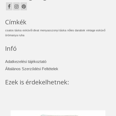
Címkék
csatos táska
esküvői divat
menyasszonyi táska
nőies darabok
vintage esküvő
örömanya ruha
Infó
Adatkezelési tájékoztató
Általános Szerződési Feltételek
Ezek is érdekelhetnek: