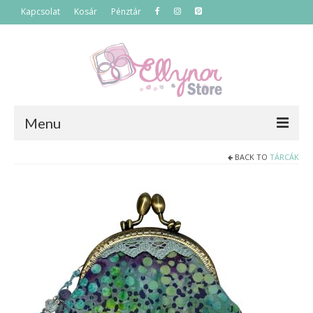
Kapcsolat
Kosár
Pénztár
Menu
BACK TO
TÁRCÁK
Főoldal
Termékek
Szettek
Akciós termékek
Táskák
Neszeszerek