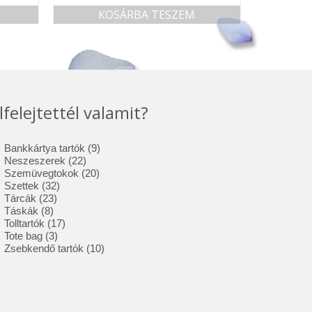
KOSÁRBA TESZEM
lfelejtettél valamit?
9
Bankkártya tartók
9
22
termék
Neszeszerek
22
termék
20
Szemüvegtokok
20
32
termék
Szettek
32
23
termék
Tárcák
23
8
termék
Táskák
8
termék
17
Tolltartók
17
3
termék
Tote bag
3
termék
10
Zsebkendő tartók
10
termék