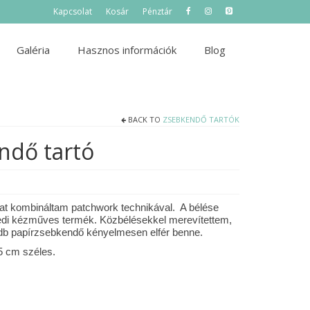
Kapcsolat
Kosár
Pénztár
Galéria
Hasznos információk
Blog
BACK TO
ZSEBKENDŐ TARTÓK
ndő tartó
znat kombináltam patchwork technikával. A bélése
yedi kézműves termék. Közbélésekkel merevítettem,
16 db papírzsebkendő kényelmesen elfér benne.
5 cm széles.