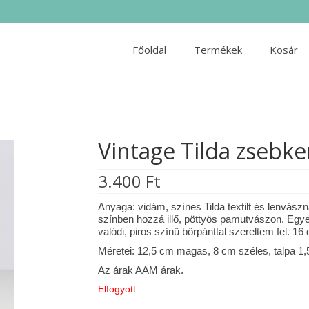
Főoldal
Termékek
Kosár
Vintage Tilda zsebke
3.400
Ft
Anyaga: vidám, színes Tilda textilt és lenvás
színben hozzá illő, pöttyös pamutvászon. Eg
valódi, piros színű bőrpánttal szereltem fel. 
Méretei: 12,5 cm magas, 8 cm széles, talpa 1,
Az árak AAM árak.
Elfogyott