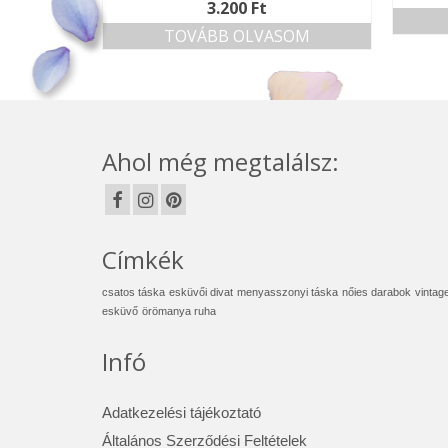
3.200
Ft
TOVÁBB OLVASOM
Ahol még megtalálsz:
Címkék
csatos táska
esküvői divat
menyasszonyi táska
nőies darabok
vintag
esküvő
örömanya ruha
Infó
Adatkezelési tájékoztató
Általános Szerződési Feltételek