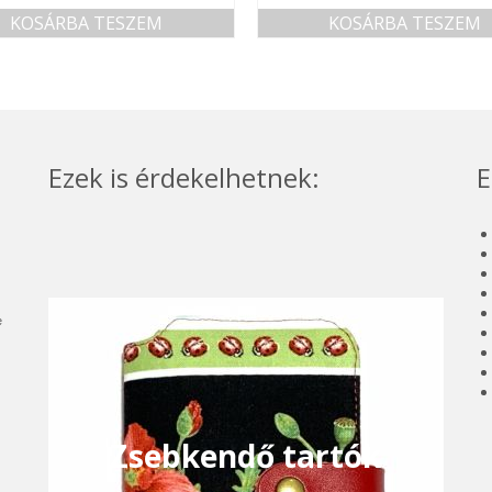
KOSÁRBA TESZEM
KOSÁRBA TESZEM
Ezek is érdekelhetnek:
E
e
Zsebkendő tartók