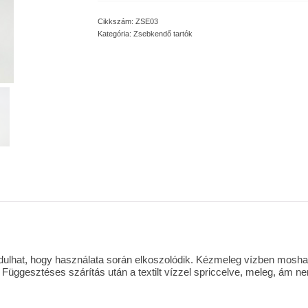
Cikkszám:
ZSE03
Kategória:
Zsebkendő tartók
fordulhat, hogy használata során elkoszolódik. Kézmeleg vízben mosha
Függesztéses szárítás után a textilt vízzel spriccelve, meleg, ám ne