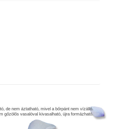
tó, de nem áztatható, mivel a bőrpánt nem vízálló.
m gőzölős vasalóval kivasalható, újra formázható.