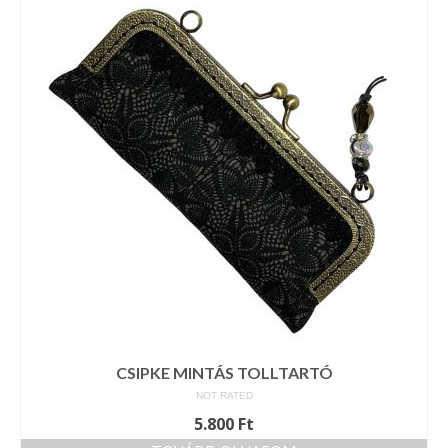
Vásárok, ahol velem is találkozhattál…
Alapanyagok, kellékek
A termékek tisztítása
Ellynor története
Adatkezelési tájékoztató
Általános Szerződési Feltételek
Blog
CSIPKE MINTÁS TOLLTARTÓ
NOT RATED
5.800
Ft