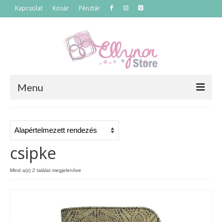
Kapcsolat
Kosár
Pénztár
Menu
Főoldal
Termékek
csipke
Szettek
Mind a(z) 2 találat megjelenítve
Akciós termékek
Táskák
Neszeszerek