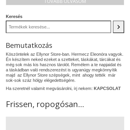
TOVÁBB OLVASOM
Keresés
Bemutatkozás
Köszöntelek az Ellynor Store-ban. Hermecz Eleonóra vagyok.
Én készítem neked ezeket a szetteket, táskákat, tárcákat és
még sok más kis hasznos tárolót. Remélem a te napjaidat és
a táskádban való rendszerezést is ugyanúgy megkönnyítik
majd az Ellynor Store szépségek, mint ahogy tették már
sok-sok száz hölgy elégedettségére.
Ha szeretnél valamit megvásárolni, írj nekem:
KAPCSOLAT
Frissen, ropogósan...