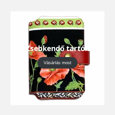
Zsebkendő tartók
Vásárlás most