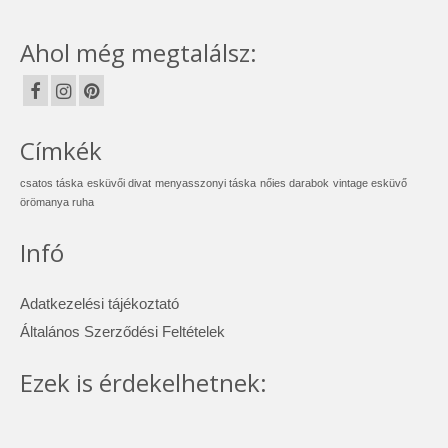
Ahol még megtalálsz:
Címkék
csatos táska
esküvői divat
menyasszonyi táska
nőies darabok
vintage esküvő
örömanya ruha
Infó
Adatkezelési tájékoztató
Általános Szerződési Feltételek
Ezek is érdekelhetnek: