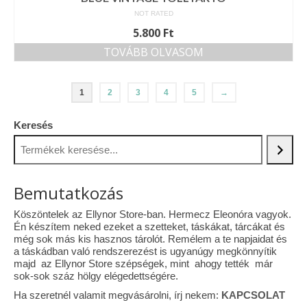
NOT RATED
5.800
Ft
TOVÁBB OLVASOM
1
2
3
4
5
→
Keresés
Bemutatkozás
Köszöntelek az Ellynor Store-ban. Hermecz Eleonóra vagyok.
Én készítem neked ezeket a szetteket, táskákat, tárcákat és
még sok más kis hasznos tárolót. Remélem a te napjaidat és
a táskádban való rendszerezést is ugyanúgy megkönnyítik
majd az Ellynor Store szépségek, mint ahogy tették már
sok-sok száz hölgy elégedettségére.
Ha szeretnél valamit megvásárolni, írj nekem:
KAPCSOLAT