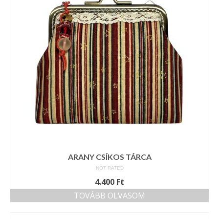
Tárcák
Szemüvegtokok
Zsebkendő tartók
Bankkártya tartók
Tolltartók
Mobiltelefon tartók
Tote bag
Piactér
ARANY CSÍKOS TÁRCA
NOT RATED
Kosár
4.400
Ft
Galéria
TOVÁBB OLVASOM
Hasznos információk