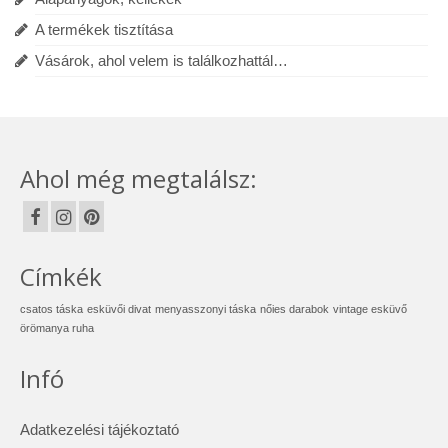
A termékek tisztítása
Vásárok, ahol velem is találkozhattál…
Ahol még megtalálsz:
Címkék
csatos táska
esküvői divat
menyasszonyi táska
nőies darabok
vintage esküvő
örömanya ruha
Infó
Adatkezelési tájékoztató