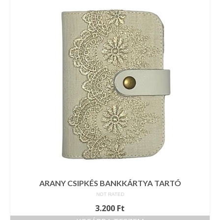
Vásárok, ahol velem is találkozhattál…
Alapanyagok, kellékek
A termékek tisztítása
Ellynor története
Adatkezelési tájékoztató
Általános Szerződési Feltételek
Blog
ARANY CSIPKÉS BANKKÁRTYA TARTÓ
NOT RATED
3.200
Ft