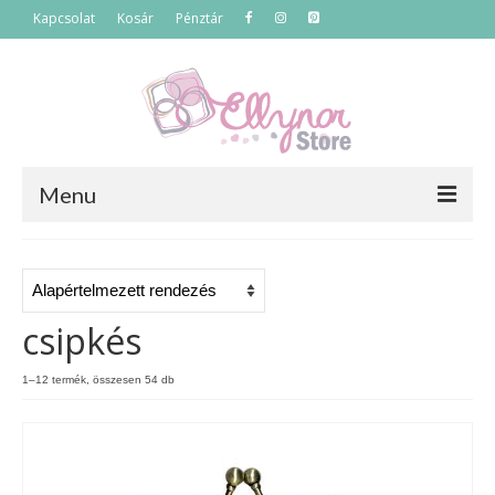
Kapcsolat
Kosár
Pénztár
Menu
Főoldal
Termékek
csipkés
Szettek
1–12 termék, összesen 54 db
Akciós termékek
Táskák
Neszeszerek