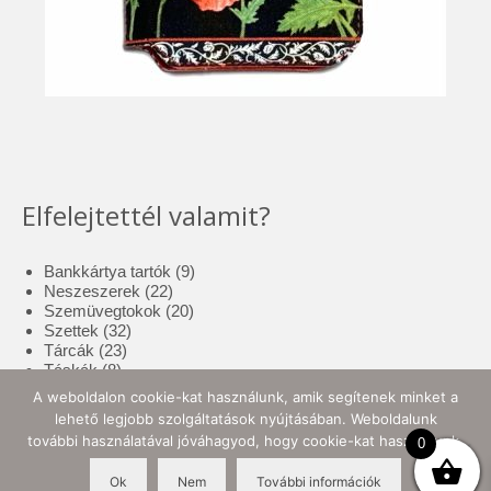
Elfelejtettél valamit?
9
Bankkártya tartók
9
22
termék
Neszeszerek
22
termék
20
Szemüvegtokok
20
32
termék
Szettek
32
23
termék
Tárcák
23
8
termék
Táskák
8
termék
17
Tolltartók
17
A weboldalon cookie-kat használunk, amik segítenek minket a
3
termék
Tote bag
3
lehető legjobb szolgáltatások nyújtásában. Weboldalunk
termék
10
Zsebkendő tartók
10
további használatával jóváhagyod, hogy cookie-kat használjunk.
0
termék
Ok
Nem
További információk