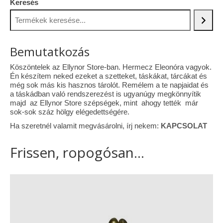
Keresés
Vásárok, ahol velem is találkozhattál…
Alapanyagok, kellékek
Bemutatkozás
A termékek tisztítása
Köszöntelek az Ellynor Store-ban. Hermecz Eleonóra vagyok.
Én készítem neked ezeket a szetteket, táskákat, tárcákat és
Ellynor története
még sok más kis hasznos tárolót. Remélem a te napjaidat és
a táskádban való rendszerezést is ugyanúgy megkönnyítik
Adatkezelési tájékoztató
majd az Ellynor Store szépségek, mint ahogy tették már
sok-sok száz hölgy elégedettségére.
Általános Szerződési Feltételek
Ha szeretnél valamit megvásárolni, írj nekem:
KAPCSOLAT
Blog
Frissen, ropogósan...