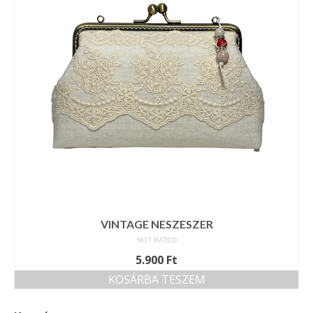
Tárcák
Szemüvegtokok
Zsebkendő tartók
Bankkártya tartók
Tolltartók
Mobiltelefon tartók
Tote bag
Piactér
VINTAGE NESZESZER
NOT RATED
Kosár
5.900
Ft
Galéria
KOSÁRBA TESZEM
Hasznos információk