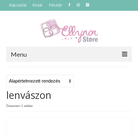
Kapcsolat
Kosár
Pénztár
Menu
Főoldal
Termékek
lenvászon
Szettek
Összesen 1 találat
Akciós termékek
Táskák
Neszeszerek