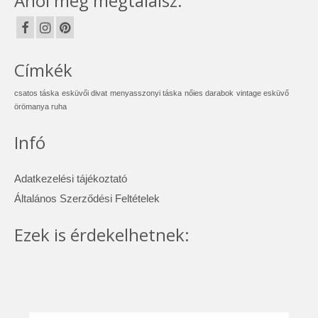
Ahol még megtalálsz:
Címkék
csatos táska
esküvői divat
menyasszonyi táska
nőies darabok
vintage esküvő
örömanya ruha
Infó
Adatkezelési tájékoztató
Általános Szerződési Feltételek
Ezek is érdekelhetnek: