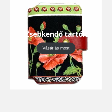
Zsebkendő tartók
Vásárlás most