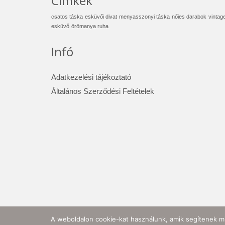
Címkék
csatos táska
esküvői divat
menyasszonyi táska
nőies darabok
vintag
esküvő
örömanya ruha
Infó
Adatkezelési tájékoztató
Általános Szerződési Feltételek
A weboldalon cookie-kat használunk, amik segítenek mi