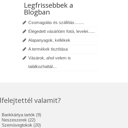
Legfrissebbek a
Blogban
Csomagolás és szállítás…….
Elégedett vásárlóim fotói, levelei…..
Alapanyagok, kellékek
A termékek tisztítása
Vásárok, ahol velem is
találkozhattál…
lfelejtettél valamit?
9
Bankkártya tartók
9
22
termék
Neszeszerek
22
termék
20
Szemüvegtokok
20