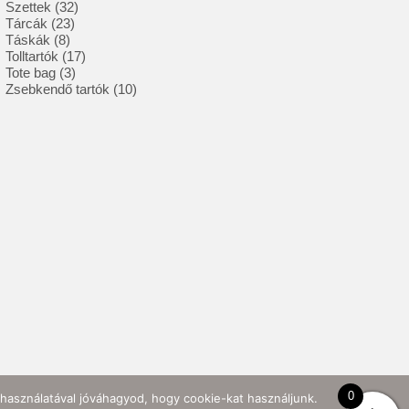
32
termék
Szettek
32
23
termék
Tárcák
23
8
termék
Táskák
8
termék
17
Tolltartók
17
3
termék
Tote bag
3
termék
10
Zsebkendő tartók
10
termék
0
használatával jóváhagyod, hogy cookie-kat használjunk.