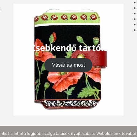
e
Zsebkendő tartók
Vásárlás most
nket a lehető legjobb szolgáltatások nyújtásában. Weboldalunk további 