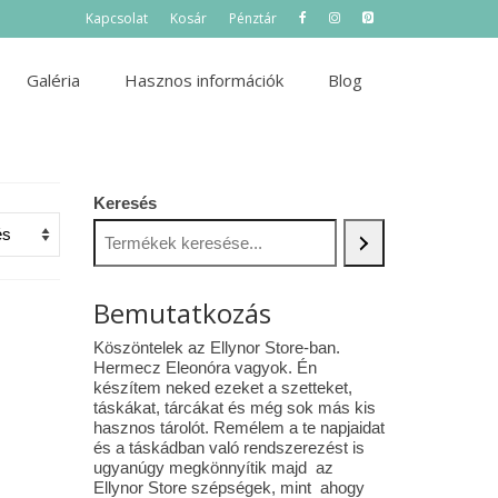
Kapcsolat
Kosár
Pénztár
Galéria
Hasznos információk
Blog
Keresés
Bemutatkozás
Köszöntelek az Ellynor Store-ban.
Hermecz Eleonóra vagyok. Én
készítem neked ezeket a szetteket,
táskákat, tárcákat és még sok más kis
hasznos tárolót. Remélem a te napjaidat
és a táskádban való rendszerezést is
ugyanúgy megkönnyítik majd az
Ellynor Store szépségek, mint ahogy