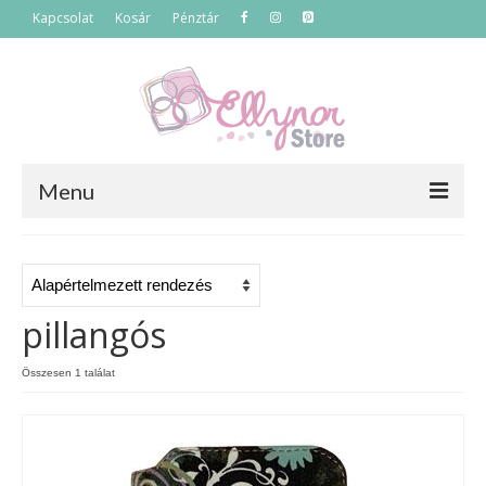
Kapcsolat
Kosár
Pénztár
Menu
Főoldal
Termékek
pillangós
Szettek
Összesen 1 találat
Akciós termékek
Táskák
Neszeszerek