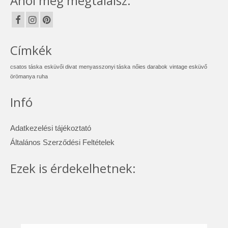
Ahol még megtalálsz:
Címkék
csatos táska
esküvői divat
menyasszonyi táska
nőies darabok
vintage esküvő
örömanya ruha
Infó
Adatkezelési tájékoztató
Általános Szerződési Feltételek
Ezek is érdekelhetnek: