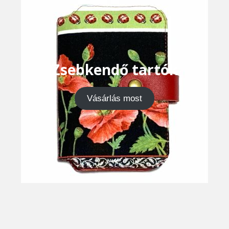
Zsebkendő tartók
Vásárlás most