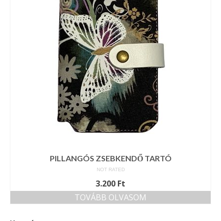
Tárcák
Szemüvegtokok
Zsebkendő tartók
Bankkártya tartók
Tolltartók
Mobiltelefon tartók
Tote bag
Piactér
PILLANGÓS ZSEBKENDŐ TARTÓ
NOT RATED
Kosár
3.200
Ft
Galéria
TOVÁBB OLVASOM
Hasznos információk