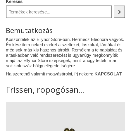
Keresés
Vásárok, ahol velem is találkozhattál…
Alapanyagok, kellékek
Bemutatkozás
A termékek tisztítása
Köszöntelek az Ellynor Store-ban. Hermecz Eleonóra vagyok.
Én készítem neked ezeket a szetteket, táskákat, tárcákat és
Ellynor története
még sok más kis hasznos tárolót. Remélem a te napjaidat és
a táskádban való rendszerezést is ugyanúgy megkönnyítik
Adatkezelési tájékoztató
majd az Ellynor Store szépségek, mint ahogy tették már
sok-sok száz hölgy elégedettségére.
Általános Szerződési Feltételek
Ha szeretnél valamit megvásárolni, írj nekem:
KAPCSOLAT
Blog
Frissen, ropogósan...