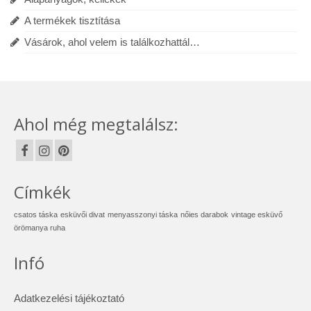
A termékek tisztítása
Vásárok, ahol velem is találkozhattál…
Ahol még megtalálsz:
Címkék
csatos táska
esküvői divat
menyasszonyi táska
nőies darabok
vintage esküvő
örömanya ruha
Infó
Adatkezelési tájékoztató