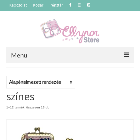
Kapcsolat
Kosár
Pénztár
Menu
Főoldal
Termékek
színes
Szettek
1–12 termék, összesen 13 db
Akciós termékek
Táskák
Neszeszerek