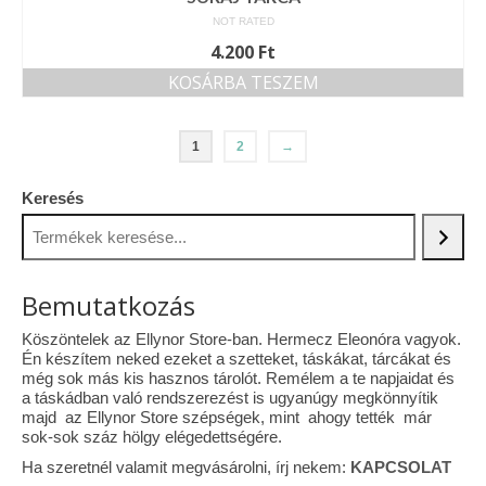
NOT RATED
4.200
Ft
KOSÁRBA TESZEM
1
2
→
Keresés
Bemutatkozás
Köszöntelek az Ellynor Store-ban. Hermecz Eleonóra vagyok.
Én készítem neked ezeket a szetteket, táskákat, tárcákat és
még sok más kis hasznos tárolót. Remélem a te napjaidat és
a táskádban való rendszerezést is ugyanúgy megkönnyítik
majd az Ellynor Store szépségek, mint ahogy tették már
sok-sok száz hölgy elégedettségére.
Ha szeretnél valamit megvásárolni, írj nekem:
KAPCSOLAT