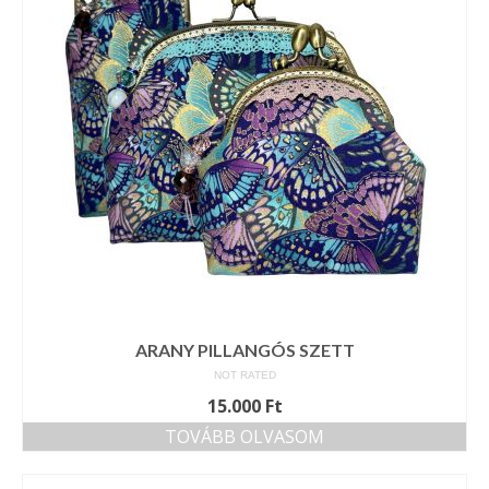
Tárcák
Szemüvegtokok
Zsebkendő tartók
Bankkártya tartók
Tolltartók
Mobiltelefon tartók
Tote bag
Piactér
ARANY PILLANGÓS SZETT
NOT RATED
Kosár
15.000
Ft
Galéria
TOVÁBB OLVASOM
Hasznos információk