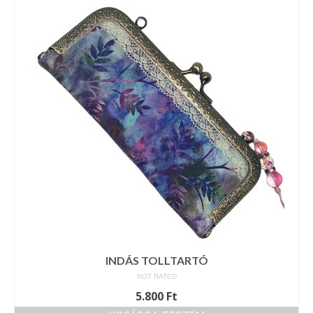
Vásárok, ahol velem is találkozhattál…
Alapanyagok, kellékek
A termékek tisztítása
Ellynor története
Adatkezelési tájékoztató
Általános Szerződési Feltételek
Blog
INDÁS TOLLTARTÓ
NOT RATED
5.800
Ft