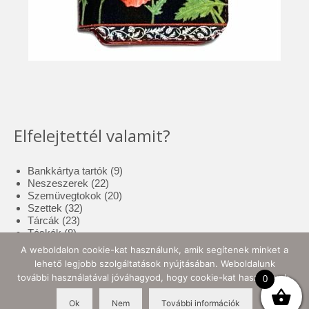
Elfelejtettél valamit?
9
Bankkártya tartók
9
22
termék
Neszeszerek
22
termék
20
Szemüvegtokok
20
32
termék
Szettek
32
23
termék
Tárcák
23
8
termék
Táskák
8
termék
17
Tolltartók
17
A weboldalon cookie-kat használunk, amik segítenek minket a
3
termék
Tote bag
3
lehető legjobb szolgáltatások nyújtásában. Weboldalunk
termék
10
Zsebkendő tartók
10
további használatával jóváhagyod, hogy cookie-kat használjunk.
0
termék
Ok
Nem
További információk