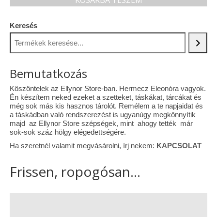
KOSÁRBA TESZEM
Keresés
Bemutatkozás
Köszöntelek az Ellynor Store-ban. Hermecz Eleonóra vagyok.
Én készítem neked ezeket a szetteket, táskákat, tárcákat és
még sok más kis hasznos tárolót. Remélem a te napjaidat és
a táskádban való rendszerezést is ugyanúgy megkönnyítik
majd az Ellynor Store szépségek, mint ahogy tették már
sok-sok száz hölgy elégedettségére.
Ha szeretnél valamit megvásárolni, írj nekem:
KAPCSOLAT
Frissen, ropogósan...