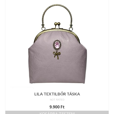
Vásárok, ahol velem is találkozhattál…
Alapanyagok, kellékek
A termékek tisztítása
Ellynor története
Adatkezelési tájékoztató
Általános Szerződési Feltételek
Blog
LILA TEXTILBŐR TÁSKA
NOT RATED
9.900
Ft