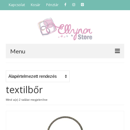
Kapcsolat
Kosár
Pénztár
Menu
Főoldal
Termékek
textilbőr
Szettek
Mind a(z) 2 találat megjelenítve
Akciós termékek
Táskák
Neszeszerek