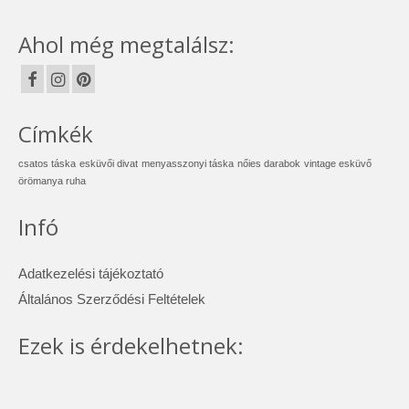
Ahol még megtalálsz:
Címkék
csatos táska
esküvői divat
menyasszonyi táska
nőies darabok
vintage esküvő
örömanya ruha
Infó
Adatkezelési tájékoztató
Általános Szerződési Feltételek
Ezek is érdekelhetnek: