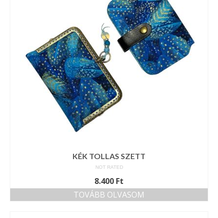
Tárcák
Szemüvegtokok
Zsebkendő tartók
Bankkártya tartók
Tolltartók
Mobiltelefon tartók
Tote bag
Piactér
KÉK TOLLAS SZETT
NOT RATED
Kosár
8.400
Ft
Galéria
TOVÁBB OLVASOM
Hasznos információk