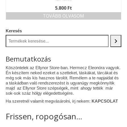
5.800
Ft
TOVÁBB OLVASOM
Keresés
Bemutatkozás
Köszöntelek az Ellynor Store-ban. Hermecz Eleonóra vagyok.
Én készítem neked ezeket a szetteket, táskákat, tárcákat és
még sok más kis hasznos tárolót. Remélem a te napjaidat és
a táskádban való rendszerezést is ugyanúgy megkönnyítik
majd az Ellynor Store szépségek, mint ahogy tették már
sok-sok száz hölgy elégedettségére.
Ha szeretnél valamit megvásárolni, írj nekem:
KAPCSOLAT
Frissen, ropogósan...