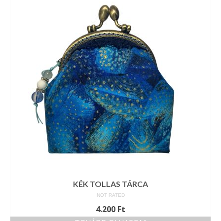
Vásárok, ahol velem is találkozhattál…
Alapanyagok, kellékek
A termékek tisztítása
Ellynor története
Adatkezelési tájékoztató
Általános Szerződési Feltételek
Blog
KÉK TOLLAS TÁRCA
NOT RATED
4.200
Ft