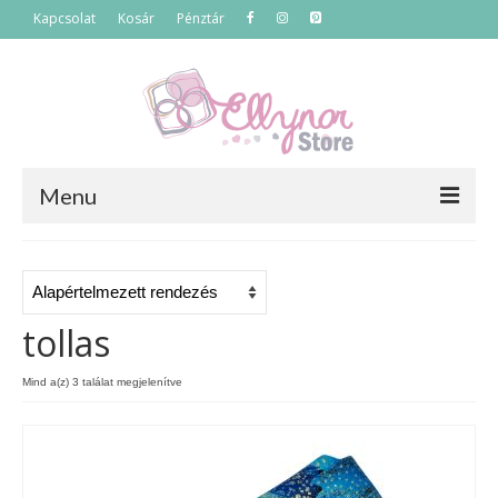
Kapcsolat
Kosár
Pénztár
Menu
Főoldal
Termékek
tollas
Szettek
Mind a(z) 3 találat megjelenítve
Akciós termékek
Táskák
Neszeszerek