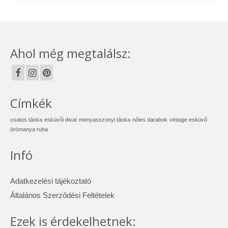
Ahol még megtalálsz:
Címkék
csatos táska
esküvői divat
menyasszonyi táska
nőies darabok
vintage esküvő
örömanya ruha
Infó
Adatkezelési tájékoztató
Általános Szerződési Feltételek
Ezek is érdekelhetnek: