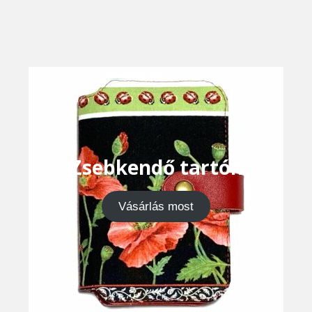
Zsebkendő tartók
Vásárlás most