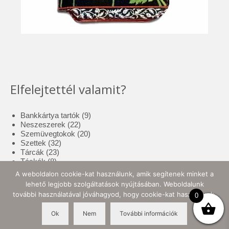
Elfelejtettél valamit?
9
Bankkártya tartók
9
22
termék
Neszeszerek
22
termék
20
Szemüvegtokok
20
32
termék
Szettek
32
23
termék
Tárcák
23
8
termék
Táskák
8
termék
17
Tolltartók
17
A weboldalon cookie-kat használunk, amik segítenek minket a
3
termék
Tote bag
3
lehető legjobb szolgáltatások nyújtásában. Weboldalunk
termék
10
Zsebkendő tartók
10
további használatával jóváhagyod, hogy cookie-kat használjunk.
0
termék
Ok
Nem
További információk
© 2026 Ellynor Store