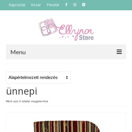
Kapcsolat
Kosár
Pénztár
Menu
Főoldal
Termékek
ünnepi
Szettek
Mind a(z) 4 találat megjelenítve
Akciós termékek
Táskák
Neszeszerek