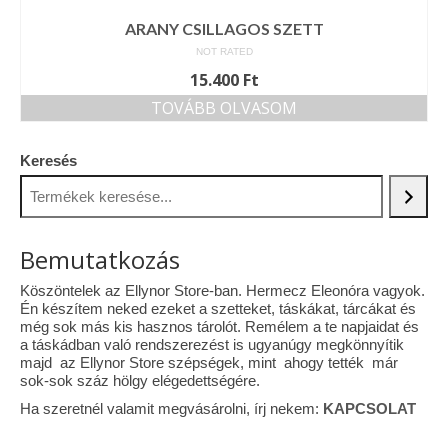
ARANY CSILLAGOS SZETT
NOT RATED
15.400
Ft
TOVÁBB OLVASOM
Keresés
Bemutatkozás
Köszöntelek az Ellynor Store-ban. Hermecz Eleonóra vagyok.
Én készítem neked ezeket a szetteket, táskákat, tárcákat és
még sok más kis hasznos tárolót. Remélem a te napjaidat és
a táskádban való rendszerezést is ugyanúgy megkönnyítik
majd az Ellynor Store szépségek, mint ahogy tették már
sok-sok száz hölgy elégedettségére.
Ha szeretnél valamit megvásárolni, írj nekem:
KAPCSOLAT