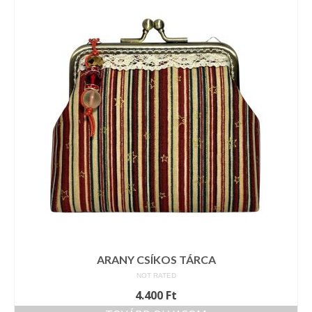
Vásárok, ahol velem is találkozhattál…
Alapanyagok, kellékek
A termékek tisztítása
Ellynor története
Adatkezelési tájékoztató
Általános Szerződési Feltételek
Blog
ARANY CSÍKOS TÁRCA
NOT RATED
4.400
Ft