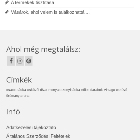
A termékek tisztítása
Vásárok, ahol velem is találkozhattál…
Ahol még megtalálsz:
Címkék
csatos táska
esküvői divat
menyasszonyi táska
nőies darabok
vintage esküvő
örömanya ruha
Infó
Adatkezelési tájékoztató
Általános Szerződési Feltételek