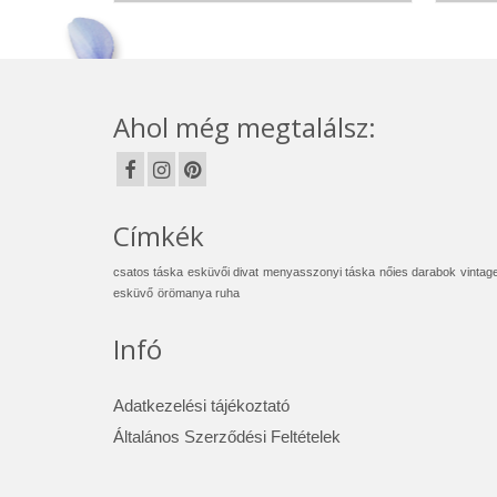
Ahol még megtalálsz:
Címkék
csatos táska
esküvői divat
menyasszonyi táska
nőies darabok
vintag
esküvő
örömanya ruha
Infó
Adatkezelési tájékoztató
Általános Szerződési Feltételek