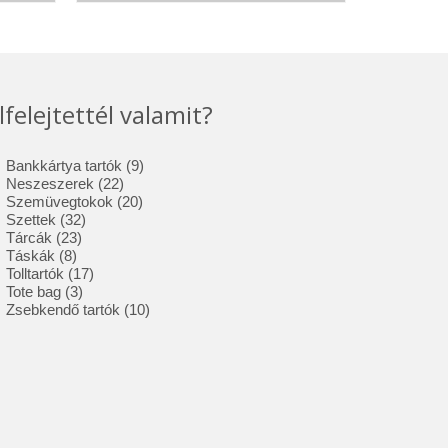
lfelejtettél valamit?
9
Bankkártya tartók
9
22
termék
Neszeszerek
22
termék
20
Szemüvegtokok
20
32
termék
Szettek
32
23
termék
Tárcák
23
8
termék
Táskák
8
termék
17
Tolltartók
17
3
termék
Tote bag
3
termék
10
Zsebkendő tartók
10
termék