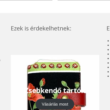
Ezek is érdekelhetnek:
E
e
Zsebkendő tartók
Vásárlás most