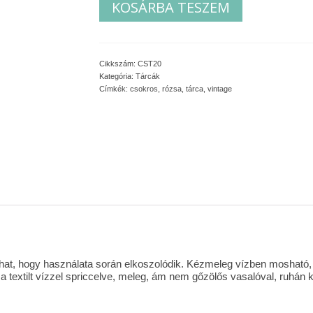
KOSÁRBA TESZEM
tárca
mennyiség
Cikkszám:
CST20
Kategória:
Tárcák
Címkék:
csokros
,
rózsa
,
tárca
,
vintage
dulhat, hogy használata során elkoszolódik. Kézmeleg vízben moshat
a textilt vízzel spriccelve, meleg, ám nem gőzölős vasalóval, ruhán k