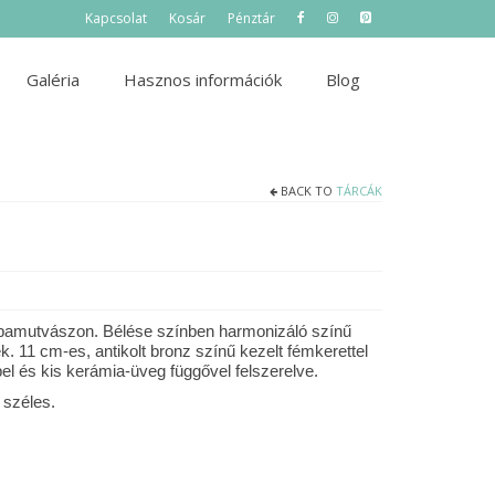
Kapcsolat
Kosár
Pénztár
Galéria
Hasznos információk
Blog
BACK TO
TÁRCÁK
v pamutvászon. Bélése színben harmonizáló színű
11 cm-es, antikolt bronz színű kezelt fémkerettel
el és kis kerámia-üveg függővel felszerelve.
 széles.