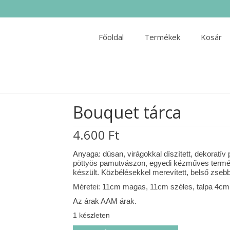
Főoldal
Termékek
Kosár
Bouquet tárca
4.600
Ft
Anyaga: dúsan, virágokkal díszített, dekoratí
pöttyös pamutvászon, egyedi kézműves termék. 
készült. Közbélésekkel merevített, belső zsebb
Méretei: 11cm magas, 11cm széles, talpa 4cm
Az árak AAM árak.
1 készleten
Bouquet