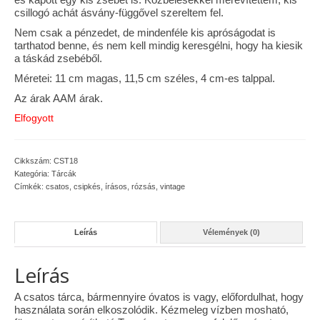
csillogó achát ásvány-függővel szereltem fel.
Vásárok, ahol velem is találkozhattál…
Nem csak a pénzedet, de mindenféle kis apróságodat is
tarthatod benne, és nem kell mindig keresgélni, hogy ha kiesik
Alapanyagok, kellékek
a táskád zsebéből.
Méretei: 11 cm magas, 11,5 cm széles, 4 cm-es talppal.
A termékek tisztítása
Az árak AAM árak.
Ellynor története
Elfogyott
Adatkezelési tájékoztató
Cikkszám:
CST18
Általános Szerződési Feltételek
Kategória:
Tárcák
Címkék:
csatos
,
csipkés
,
írásos
,
rózsás
,
vintage
Blog
Leírás
Vélemények (0)
Leírás
A csatos tárca, bármennyire óvatos is vagy, előfordulhat, hogy
használata során elkoszolódik. Kézmeleg vízben mosható,