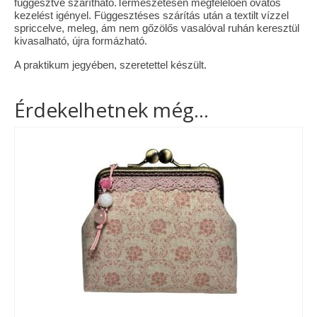
függesztve szárítható.Természetesen megfelelően óvatos
kezelést igényel. Függesztéses szárítás után a textilt vízzel
spriccelve, meleg, ám nem gőzölős vasalóval ruhán keresztül
kivasalható, újra formázható.
A praktikum jegyében, szeretettel készült.
Érdekelhetnek még…