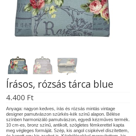
Tárcák
Szemüvegtokok
Zsebkendő tartók
Bankkártya tartók
Tolltartók
Mobiltelefon tartók
Írásos, rózsás tárca blue
Tote bag
4.400
Ft
Piactér
Kosár
Anyaga: nagyon kedves, írás és rózsás mintás vintage
designer pamutvászon szürkés-kék színű alapon. Bélése
színben harmonizáló pamutvászon, egyedi kézműves termék.
Galéria
10 cm-es, bronz színű, antikolt, szögletes fémkerettel kapta
meg végleges formáját. Szép, kis angol csipkével díszítettem,
Hasznos információk
és kapott egy kis zsebet is. Közbélésekkel merevítettem, kis