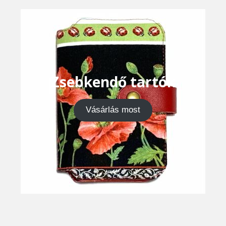
Zsebkendő tartók
Vásárlás most