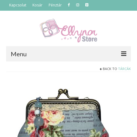
Kapcsolat
Kosár
Pénztár
Menu
BACK TO
TÁRCÁK
Főoldal
Termékek
Szettek
Akciós termékek
Táskák
Neszeszerek