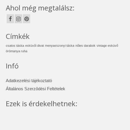
Ahol még megtalálsz:
Címkék
csatos táska
esküvői divat
menyasszonyi táska
nőies darabok
vintage esküvő
örömanya ruha
Infó
Adatkezelési tájékoztató
Általános Szerződési Feltételek
Ezek is érdekelhetnek: