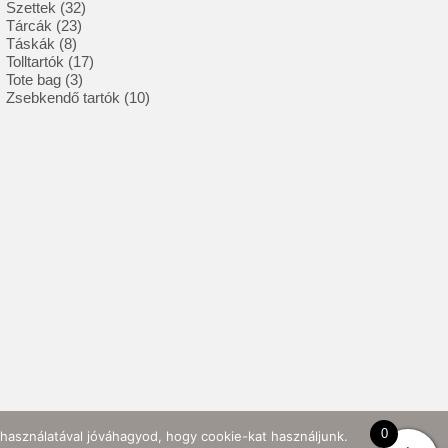
32
termék
Szettek
32
23
termék
Tárcák
23
8
termék
Táskák
8
termék
17
Tolltartók
17
3
termék
Tote bag
3
termék
10
Zsebkendő tartók
10
termék
0
használatával jóváhagyod, hogy cookie-kat használjunk.