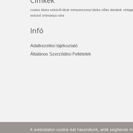
Címkék
csatos táska
esküvői divat
menyasszonyi táska
nőies darabok
vintag
esküvő
örömanya ruha
Infó
Adatkezelési tájékoztató
Általános Szerződési Feltételek
A weboldalon cookie-kat használunk, amik segítenek mi