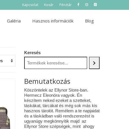
Kapcsolat
Kosár
Pénztár
Galéria
Hasznos információk
Blog
Keresés
Bemutatkozás
Köszöntelek az Ellynor Store-ban.
Hermecz Eleonóra vagyok. Én
készítem neked ezeket a szetteket,
táskákat, tárcákat és még sok más kis
hasznos tárolót. Remélem a te napjaidat
és a táskádban való rendszerezést is
ugyanúgy megkönnyítik majd az
Ellynor Store szépségek, mint ahogy