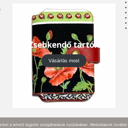
e
Zsebkendő tartók
Vásárlás most
nket a lehető legjobb szolgáltatások nyújtásában. Weboldalunk további 