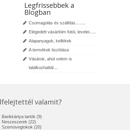
Legfrissebbek a
Blogban
Csomagolás és szállítás…….
Elégedett vásárlóim fotói, levelei…..
Alapanyagok, kellékek
A termékek tisztítása
Vásárok, ahol velem is
találkozhattál…
lfelejtettél valamit?
9
Bankkártya tartók
9
22
termék
Neszeszerek
22
termék
20
Szemüvegtokok
20