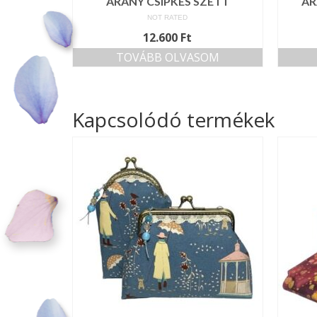
ARANY CSIPKÉS SZETT
AR
NOT RATED
12.600
Ft
TOVÁBB OLVASOM
Kapcsolódó termékek