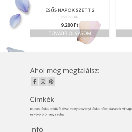
ESŐS NAPOK SZETT 2
NOT RATED
9.200
Ft
TOVÁBB OLVASOM
Ahol még megtalálsz:
Címkék
csatos táska
esküvői divat
menyasszonyi táska
nőies darabok
vintag
esküvő
örömanya ruha
Infó