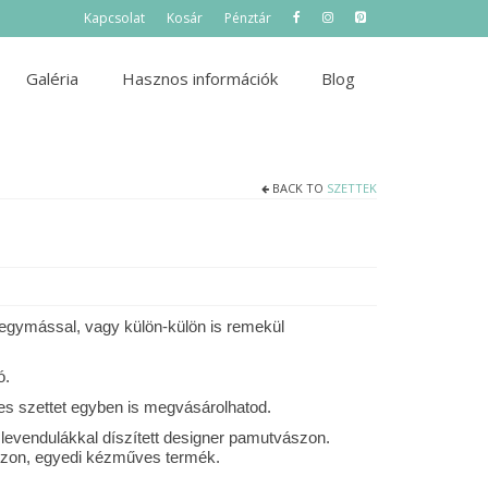
Kapcsolat
Kosár
Pénztár
Galéria
Hasznos információk
Blog
BACK TO
SZETTEK
t egymással, vagy külön-külön is remekül
ó.
jes szettet egyben is megvásárolhatod.
 levendulákkal díszített designer pamutvászon.
szon, egyedi kézműves termék.