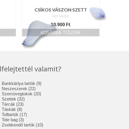
CSÍKOS VÁSZON SZETT
NOT RATED
10.900
Ft
KOSÁRBA TESZEM
lfelejtettél valamit?
9
Bankkártya tartók
9
22
termék
Neszeszerek
22
termék
20
Szemüvegtokok
20
32
termék
Szettek
32
23
termék
Tárcák
23
8
termék
Táskák
8
termék
17
Tolltartók
17
3
termék
Tote bag
3
termék
10
Zsebkendő tartók
10