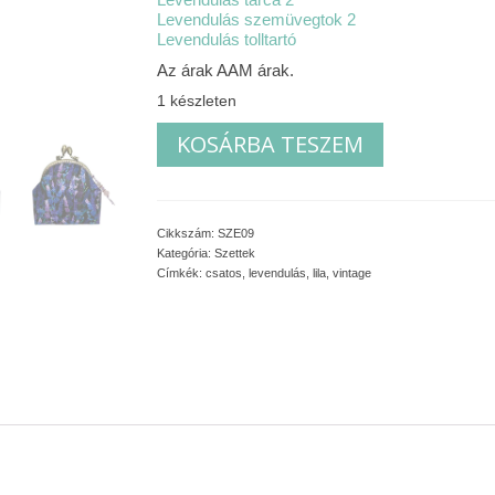
Levendulás szemüvegtok 2
Levendulás tolltartó
Az árak AAM árak.
1 készleten
Levendulás
KOSÁRBA TESZEM
szett
2
mennyiség
Cikkszám:
SZE09
Kategória:
Szettek
Címkék:
csatos
,
levendulás
,
lila
,
vintage