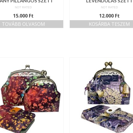
ANY PILLANGÓS SZETT
LEVENDULÁS SZETT
NOT RATED
NOT RATED
15.000
Ft
12.000
Ft
TOVÁBB OLVASOM
KOSÁRBA TESZEM