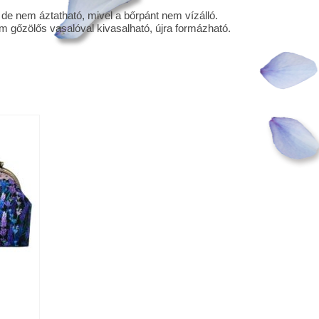
 de nem áztatható, mivel a bőrpánt nem vízálló.
m gőzölős vasalóval kivasalható, újra formázható.