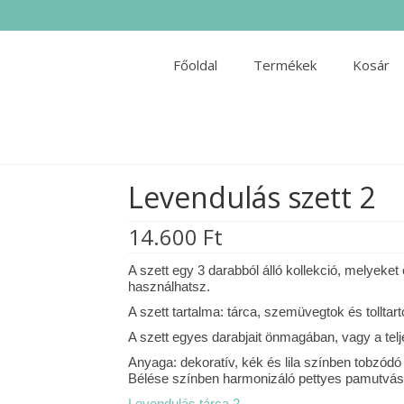
Főoldal
Termékek
Kosár
Levendulás szett 2
14.600
Ft
A szett egy 3 darabból álló kollekció, melyeke
használhatsz.
A szett tartalma: tárca, szemüvegtok és tolltart
A szett egyes darabjait önmagában, vagy a tel
Anyaga: dekoratív, kék és lila színben tobzódó
Bélése színben harmonizáló pettyes pamutvá
Levendulás tárca 2