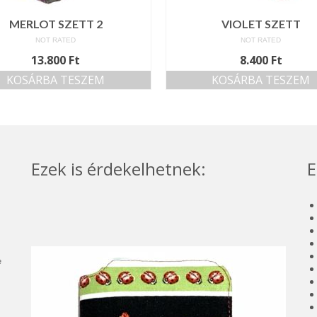
MERLOT SZETT 2
VIOLET SZETT
NOT RATED
NOT RATED
13.800
Ft
8.400
Ft
KOSÁRBA TESZEM
KOSÁRBA TESZEM
Ezek is érdekelhetnek:
E
e