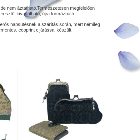
ó, de nem áztatható.Természetesen megfelelően
resztül kivasalható, újra formázható.
i erős napsütésnek a szárítás során, mert némileg
entes, ecoprint eljárással készült.