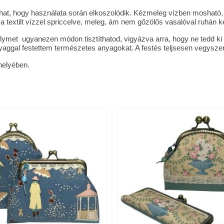
dulhat, hogy használata során elkoszolódik. Kézmeleg vízben moshat
a textilt vízzel spriccelve, meleg, ám nem gőzölős vasalóval ruhán ke
 selymet ugyanezen módon tisztíthatod, vigyázva arra, hogy ne tedd k
aggal festettem természetes anyagokat. A festés teljsesen vegyszerm
helyében.