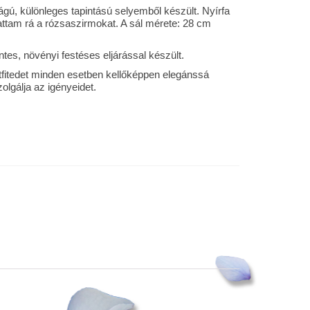
ú, különleges tapintású selyemből készült. Nyírfa
attam rá a rózsaszirmokat. A sál mérete: 28 cm
tes, növényi festéses eljárással készült.
utfitedet minden esetben kellőképpen elegánssá
olgálja az igényeidet.