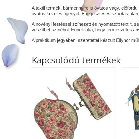
A textil termék, bármennyire is óvatos vagy, előfor
óvatos kezelést igényel. Függesztéses szárítás után 
A növényi festéssel színezett és nyomtatott textilt,
veszíthet színéből. Ennek oka, hogy természetes any
A praktikum jegyében, szeretettel készült Ellynor mű
Kapcsolódó termékek