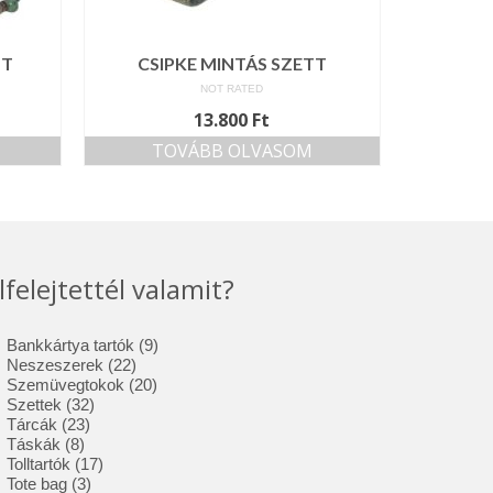
TT
CSIPKE MINTÁS SZETT
NOT RATED
13.800
Ft
TOVÁBB OLVASOM
lfelejtettél valamit?
9
Bankkártya tartók
9
22
termék
Neszeszerek
22
termék
20
Szemüvegtokok
20
32
termék
Szettek
32
23
termék
Tárcák
23
8
termék
Táskák
8
termék
17
Tolltartók
17
3
termék
Tote bag
3