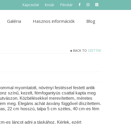
Kapcsolat
Kosár
Pénztár
Galéria
Hasznos információk
Blog
BACK TO
SZETTEK
ommal myomtatott, növényi festéssel festett antik
onz színű, kezelt, fémfogantyús csattal kapta meg
mutvászon. Közbélésekkel merevítettem, méretes
ttem meg. Elegáns achát ásvány függővel díszítettem.
s, 22 cm hosszú, talpa 5 cm széles, 40 cm-es fém
cm-es láncot adni a táskához. Kérlek, ezért