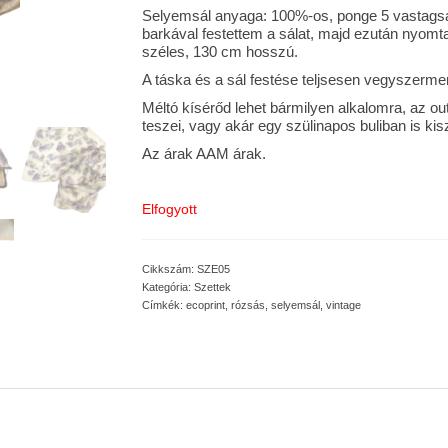
Selyemsál anyaga: 100%-os, ponge 5 vastagság
barkával festettem a sálat, majd ezután nyomt
széles, 130 cm hosszú.
A táska és a sál festése teljsesen vegyszermen
Méltó kísérőd lehet bármilyen alkalomra, az o
teszei, vagy akár egy szülinapos buliban is kisz
Az árak AAM árak.
Elfogyott
Cikkszám:
SZE05
Kategória:
Szettek
Címkék:
ecoprint
,
rózsás
,
selyemsál
,
vintage