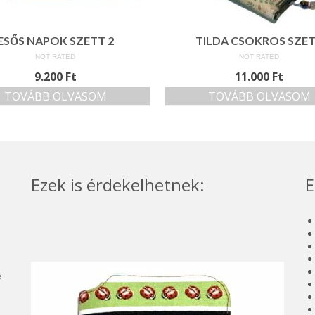
ESŐS NAPOK SZETT 2
TILDA CSOKROS SZE
NOT RATED
NOT RATED
9.200
Ft
11.000
Ft
TOVÁBB OLVASOM
TOVÁBB OLVASOM
Ezek is érdekelhetnek:
E
e