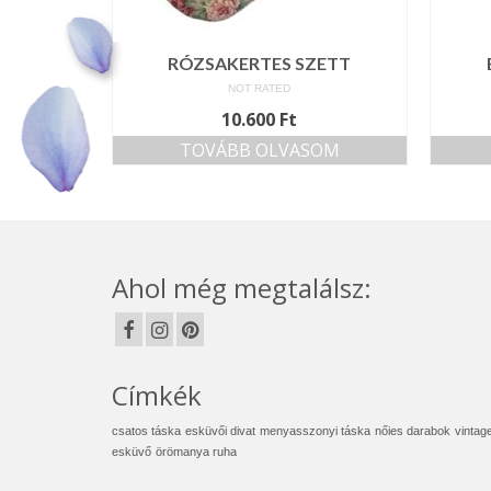
RÓZSAKERTES SZETT
NOT RATED
10.600
Ft
TOVÁBB OLVASOM
Ahol még megtalálsz:
Címkék
csatos táska
esküvői divat
menyasszonyi táska
nőies darabok
vintag
esküvő
örömanya ruha