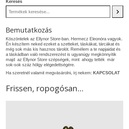
Keresés
Vásárok, ahol velem is találkozhattál…
Alapanyagok, kellékek
Bemutatkozás
A termékek tisztítása
Köszöntelek az Ellynor Store-ban. Hermecz Eleonóra vagyok.
Én készítem neked ezeket a szetteket, táskákat, tárcákat és
Ellynor története
még sok más kis hasznos tárolót. Remélem a te napjaidat és
a táskádban való rendszerezést is ugyanúgy megkönnyítik
Adatkezelési tájékoztató
majd az Ellynor Store szépségek, mint ahogy tették már
sok-sok száz hölgy elégedettségére.
Általános Szerződési Feltételek
Ha szeretnél valamit megvásárolni, írj nekem:
KAPCSOLAT
Blog
Frissen, ropogósan...