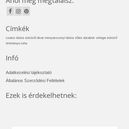
Ahol még megtalálsz:
Címkék
csatos táska
esküvői divat
menyasszonyi táska
nőies darabok
vintage esküvő
örömanya ruha
Infó
Adatkezelési tájékoztató
Általános Szerződési Feltételek
Ezek is érdekelhetnek: