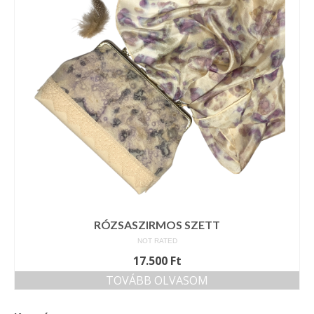
Tárcák
Szemüvegtokok
Zsebkendő tartók
Bankkártya tartók
Tolltartók
Mobiltelefon tartók
Tote bag
Piactér
RÓZSASZIRMOS SZETT
NOT RATED
Kosár
17.500
Ft
Galéria
TOVÁBB OLVASOM
Hasznos információk