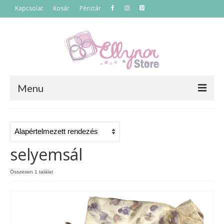
Kapcsolat
Kosár
Pénztár
Menu
Főoldal
Termékek
selyemsál
Szettek
Összesen 1 találat
Akciós termékek
Táskák
Neszeszerek