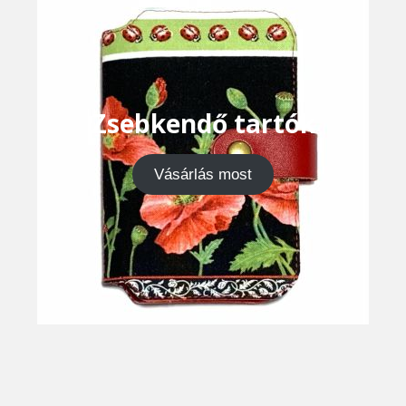
Zsebkendő tartók
Vásárlás most