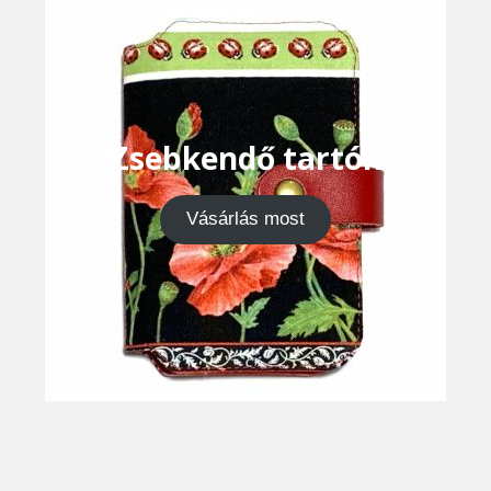
Zsebkendő tartók
Vásárlás most