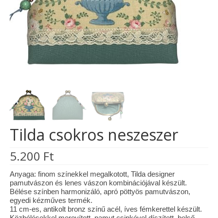
Tárcák
Szemüvegtokok
Zsebkendő tartók
Bankkártya tartók
Tolltartók
Mobiltelefon tartók
Tilda csokros neszeszer
Tote bag
5.200
Ft
Piactér
Kosár
Anyaga: finom színekkel megalkotott, Tilda designer
pamutvászon és lenes vászon kombinációjával készült.
Bélése színben harmonizáló, apró pöttyös pamutvászon,
Galéria
egyedi kézműves termék.
11 cm-es, antikolt bronz színű acél, íves fémkerettel készült.
Hasznos információk
Közbélésekkel merevített, pamut csipkével díszített, belső