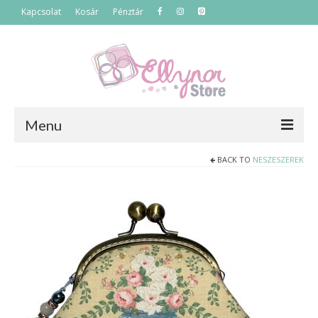
Kapcsolat
Kosár
Pénztár
Menu
BACK TO
NESZESZEREK
Főoldal
Termékek
Szettek
Akciós termékek
Táskák
Neszeszerek