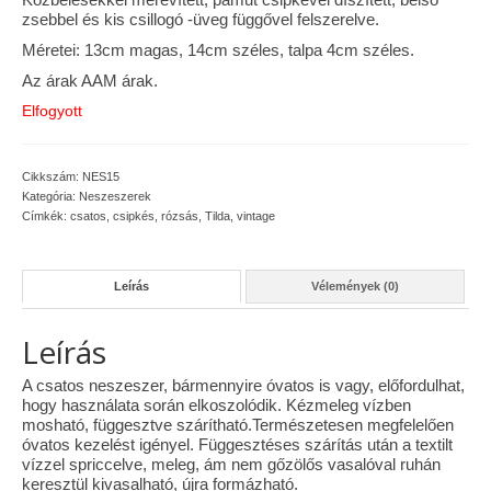
zsebbel és kis csillogó -üveg függővel felszerelve.
Vásárok, ahol velem is találkozhattál…
Méretei: 13cm magas, 14cm széles, talpa 4cm széles.
Alapanyagok, kellékek
Az árak AAM árak.
Elfogyott
A termékek tisztítása
Ellynor története
Cikkszám:
NES15
Kategória:
Neszeszerek
Adatkezelési tájékoztató
Címkék:
csatos
,
csipkés
,
rózsás
,
Tilda
,
vintage
Általános Szerződési Feltételek
Leírás
Vélemények (0)
Blog
Leírás
A csatos neszeszer, bármennyire óvatos is vagy, előfordulhat,
hogy használata során elkoszolódik. Kézmeleg vízben
mosható, függesztve szárítható.Természetesen megfelelően
óvatos kezelést igényel. Függesztéses szárítás után a textilt
vízzel spriccelve, meleg, ám nem gőzölős vasalóval ruhán
keresztül kivasalható, újra formázható.