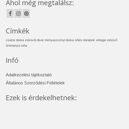
Ahol még megtalálsz:
Címkék
csatos táska
esküvői divat
menyasszonyi táska
nőies darabok
vintage esküvő
örömanya ruha
Infó
Adatkezelési tájékoztató
Általános Szerződési Feltételek
Ezek is érdekelhetnek: