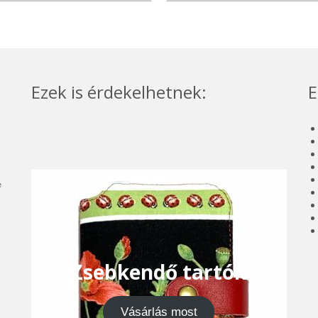
Ezek is érdekelhetnek:
E
e
Zsebkendő tartók
Vásárlás most