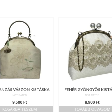
NZÁS VÁSZON KISTÁSKA
FEHÉR GYÖNGYÖS KIST
NOT RATED
NOT RATED
9.500
Ft
8.900
Ft
KOSÁRBA TESZEM
TOVÁBB OLVASOM