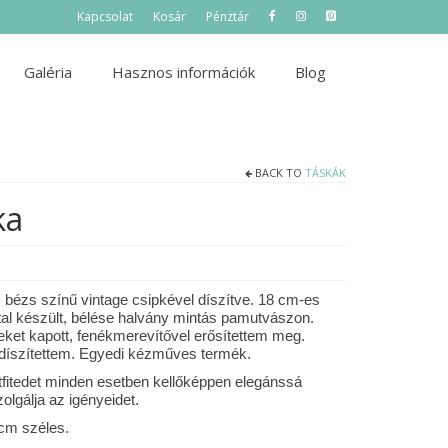
Kapcsolat
Kosár
Pénztár
Galéria
Hasznos információk
Blog
BACK TO
TÁSKÁK
ka
 bézs színű vintage csipkével díszítve. 18 cm-es
ttal készült, bélése halvány mintás pamutvászon.
ket kapott, fenékmerevítővel erősítettem meg.
díszítettem. Egyedi kézműves termék.
utfitedet minden esetben kellőképpen elegánssá
olgálja az igényeidet.
cm széles.