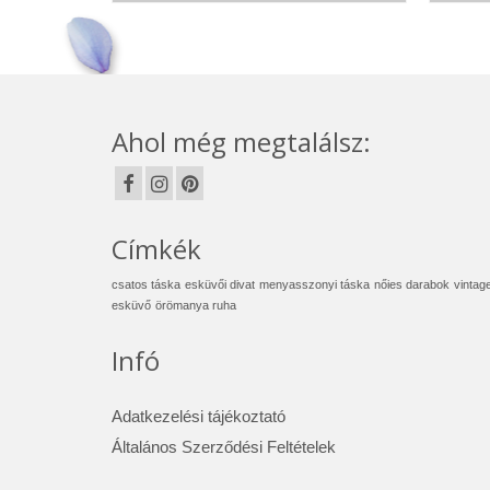
Ahol még megtalálsz:
Címkék
csatos táska
esküvői divat
menyasszonyi táska
nőies darabok
vintag
esküvő
örömanya ruha
Infó
Adatkezelési tájékoztató
Általános Szerződési Feltételek