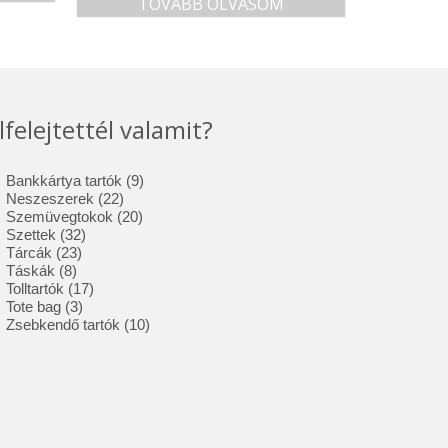
TOVÁBB OLVASOM
lfelejtettél valamit?
9
Bankkártya tartók
9
22
termék
Neszeszerek
22
termék
20
Szemüvegtokok
20
32
termék
Szettek
32
23
termék
Tárcák
23
8
termék
Táskák
8
termék
17
Tolltartók
17
3
termék
Tote bag
3
termék
10
Zsebkendő tartók
10
termék