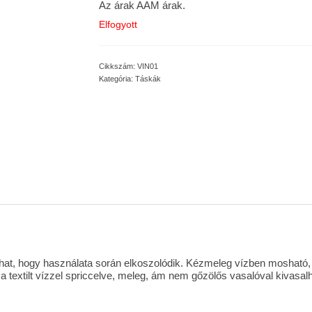
Az árak AAM árak.
Elfogyott
Cikkszám:
VIN01
Kategória:
Táskák
dulhat, hogy használata során elkoszolódik. Kézmeleg vízben moshat
a textilt vízzel spriccelve, meleg, ám nem gőzölős vasalóval kivasalh