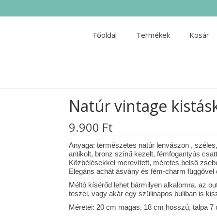
Főoldal
Termékek
Kosár
Natúr vintage kistás
9.900
Ft
Anyaga: természetes natúr lenvászon , széles,
antikolt, bronz színű kezelt, fémfogantyús csa
Közbélésekkel merevített, méretes belső zsebe
Elegáns achát ásvány és fém-charm függővel 
Méltó kísérőd lehet bármilyen alkalomra, az o
teszei, vagy akár egy szülinapos buliban is kisz
Méretei: 20 cm magas, 18 cm hosszú, talpa 7 