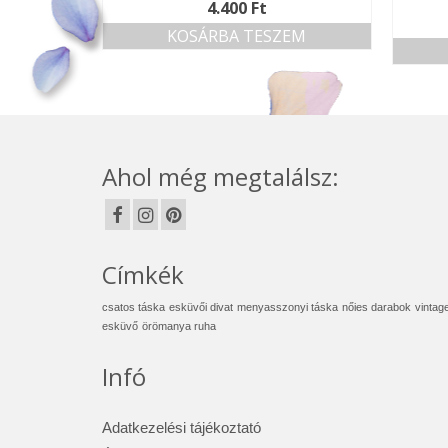
4.400
Ft
KOSÁRBA TESZEM
Ahol még megtalálsz:
Címkék
csatos táska
esküvői divat
menyasszonyi táska
nőies darabok
vintag
esküvő
örömanya ruha
Infó
Adatkezelési tájékoztató