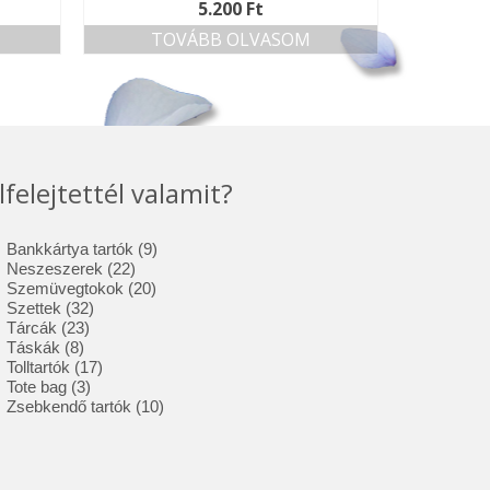
5.200
Ft
TOVÁBB OLVASOM
lfelejtettél valamit?
9
Bankkártya tartók
9
22
termék
Neszeszerek
22
termék
20
Szemüvegtokok
20
32
termék
Szettek
32
23
termék
Tárcák
23
8
termék
Táskák
8
termék
17
Tolltartók
17
3
termék
Tote bag
3
termék
10
Zsebkendő tartók
10
termék