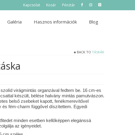
Kapcsolat
Kosár
Pénztár
Galéria
Hasznos információk
Blog
BACK TO
TÁSKÁK
táska
 szolíd virágmintás organzával fedtem be. 16 cm-es
s csattal készült, bélése halvány mintás pamutvászon.
etes belső zsebeket kapott, fenékmerevítővel
y és fém-charm függővel díszítettem. Egyedi
utfitedet minden esetben kellőképpen elegánssá
olgálja az igényeidet.
5 cm széles.