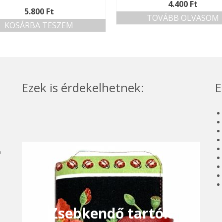
4.400
Ft
5.800
Ft
TOVÁBB OLVASOM
KOSÁRBA TESZEM
Ezek is érdekelhetnek:
E
e
Zsebkendő tartók