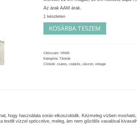
Az árak AAM árak.
1 készleten
Organzás
KOSÁRBA TESZEM
vászon
kistáska
mennyiség
Cikkszám:
VIN06
Kategória:
Táskák
Címkék:
csatos
,
csipkés
,
vászon
,
vintage
dulhat, hogy használata során elkoszolódik. Kézmeleg vízben moshat
a textilt vízzel spriccelve, meleg, ám nem gőzölős vasalóval kivasalh