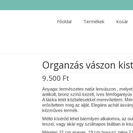
Főoldal
Termékek
Kosár
Organzás vászon kis
9.500
Ft
Anyaga: természetes natúr lenvászon , melyet
antikolt, bronz színű kezelt, íves fémfogantyú
A táska tetét közbélésekkel merevítettem. Mér
erősítettem meg az alját. Elegáns achát ásván
kézműves termék.
Méltó kísérőd lehet bármilyen alkalomra, az o
teszei, vagy akár egy szülinapos buliban is kisz
Méretei: 21 cm magas, 19 cm hosszú, talpa 7,