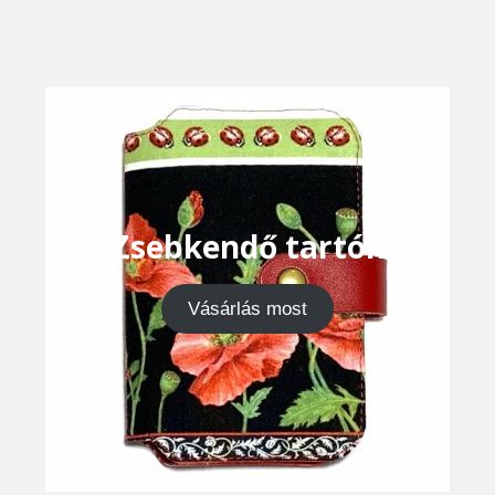
Zsebkendő tartók
Vásárlás most