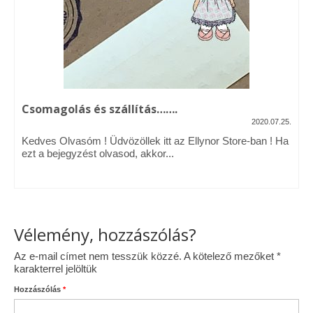
Vásárok, ahol velem is találkozhattál…
Alapanyagok, kellékek
A termékek tisztítása
Csomagolás és szállítás…….
Ellynor története
2020.07.25.
Adatkezelési tájékoztató
Kedves Olvasóm ! Üdvözöllek itt az Ellynor Store-ban ! Ha
ezt a bejegyzést olvasod, akkor...
Általános Szerződési Feltételek
Blog
Vélemény, hozzászólás?
Az e-mail címet nem tesszük közzé.
A kötelező mezőket
*
karakterrel jelöltük
Hozzászólás
*