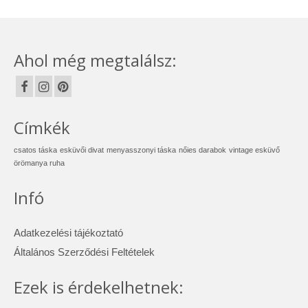
Ahol még megtalálsz:
Címkék
csatos táska
esküvői divat
menyasszonyi táska
nőies darabok
vintage esküvő
örömanya ruha
Infó
Adatkezelési tájékoztató
Általános Szerződési Feltételek
Ezek is érdekelhetnek: