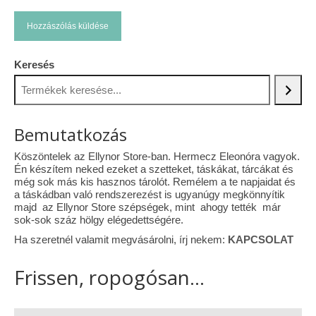
Keresés
Bemutatkozás
Köszöntelek az Ellynor Store-ban. Hermecz Eleonóra vagyok.
Én készítem neked ezeket a szetteket, táskákat, tárcákat és
még sok más kis hasznos tárolót. Remélem a te napjaidat és
a táskádban való rendszerezést is ugyanúgy megkönnyítik
majd az Ellynor Store szépségek, mint ahogy tették már
sok-sok száz hölgy elégedettségére.
Ha szeretnél valamit megvásárolni, írj nekem:
KAPCSOLAT
Frissen, ropogósan...