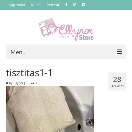
Kapcsolat
Kosár
Pénztár
Menu
Főoldal
tisztitas1-1
28
Termékek
by
Ellynor
|
|
0
JAN 2020
Szettek
Akciós termékek
Táskák
Neszeszerek