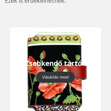
Ezek is érdekelhetnek:
Zsebkendő tartók
Vásárlás most