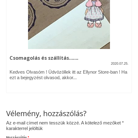
Vásárok, ahol velem is találkozhattál…
Alapanyagok, kellékek
A termékek tisztítása
Ellynor története
Csomagolás és szállítás…….
Adatkezelési tájékoztató
2020.07.25.
Kedves Olvasóm ! Üdvözöllek itt az Ellynor Store-ban ! Ha
Általános Szerződési Feltételek
ezt a bejegyzést olvasod, akkor...
Blog
Vélemény, hozzászólás?
Az e-mail címet nem tesszük közzé.
A kötelező mezőket
*
karakterrel jelöltük
Hozzászólás
*