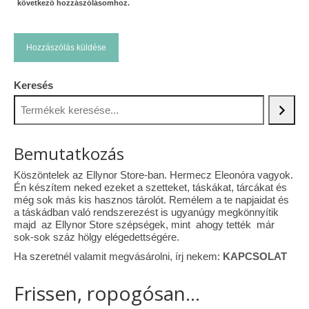
következő hozzászólásomhoz.
Keresés
Bemutatkozás
Köszöntelek az Ellynor Store-ban. Hermecz Eleonóra vagyok.
Én készítem neked ezeket a szetteket, táskákat, tárcákat és
még sok más kis hasznos tárolót. Remélem a te napjaidat és
a táskádban való rendszerezést is ugyanúgy megkönnyítik
majd az Ellynor Store szépségek, mint ahogy tették már
sok-sok száz hölgy elégedettségére.
Ha szeretnél valamit megvásárolni, írj nekem:
KAPCSOLAT
Frissen, ropogósan...