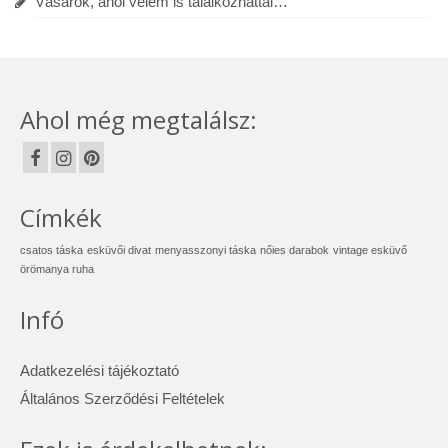
Vásárok, ahol velem is találkozhattál…
Ahol még megtalálsz:
Címkék
csatos táska
esküvői divat
menyasszonyi táska
nőies darabok
vintage esküvő
örömanya ruha
Infó
Adatkezelési tájékoztató
Általános Szerződési Feltételek