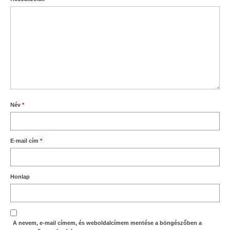
Név
*
E-mail cím
*
Honlap
A nevem, e-mail címem, és weboldalcímem mentése a böngészőben a