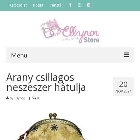
Kapcsolat
Kosár
Pénztár
Menu
Főoldal
Arany csillagos
20
neszeszer hátulja
Termékek
NOV 2024
Szettek
by
Ellynor
|
|
0
Akciós termékek
Táskák
Neszeszerek