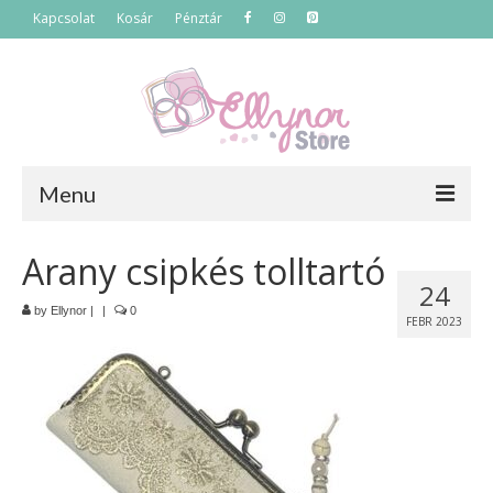
Kapcsolat
Kosár
Pénztár
Menu
Főoldal
Arany csipkés tolltartó
24
Termékek
by
Ellynor
|
|
0
FEBR 2023
Szettek
Akciós termékek
Táskák
Neszeszerek