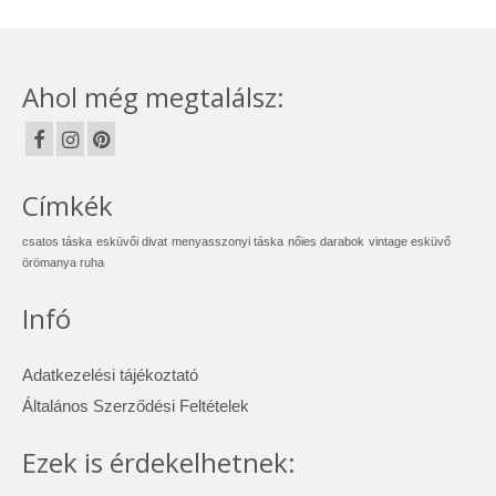
Ahol még megtalálsz:
Címkék
csatos táska
esküvői divat
menyasszonyi táska
nőies darabok
vintage esküvő
örömanya ruha
Infó
Adatkezelési tájékoztató
Általános Szerződési Feltételek
Ezek is érdekelhetnek: