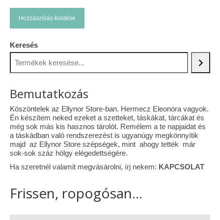
Keresés
Bemutatkozás
Köszöntelek az Ellynor Store-ban. Hermecz Eleonóra vagyok.
Én készítem neked ezeket a szetteket, táskákat, tárcákat és
még sok más kis hasznos tárolót. Remélem a te napjaidat és
a táskádban való rendszerezést is ugyanúgy megkönnyítik
majd az Ellynor Store szépségek, mint ahogy tették már
sok-sok száz hölgy elégedettségére.
Ha szeretnél valamit megvásárolni, írj nekem:
KAPCSOLAT
Frissen, ropogósan...