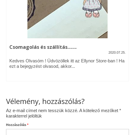
Vásárok, ahol velem is találkozhattál…
Alapanyagok, kellékek
A termékek tisztítása
Csomagolás és szállítás…….
Ellynor története
2020.07.25.
Adatkezelési tájékoztató
Kedves Olvasóm ! Üdvözöllek itt az Ellynor Store-ban ! Ha
ezt a bejegyzést olvasod, akkor...
Általános Szerződési Feltételek
Blog
Vélemény, hozzászólás?
Az e-mail címet nem tesszük közzé.
A kötelező mezőket
*
karakterrel jelöltük
Hozzászólás
*