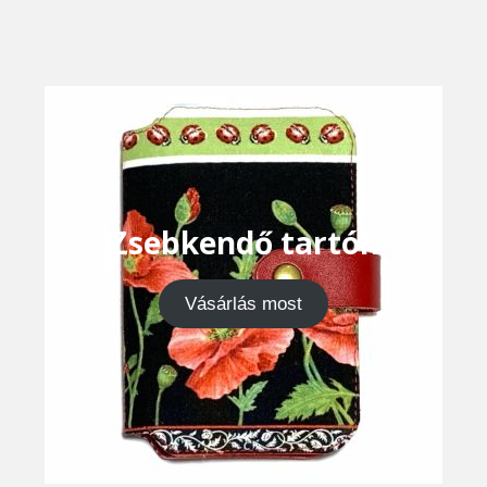
Zsebkendő tartók
Vásárlás most