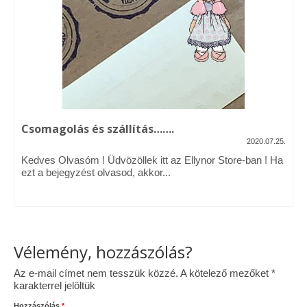
Vásárok, ahol velem is találkozhattál…
Alapanyagok, kellékek
A termékek tisztítása
Ellynor története
Csomagolás és szállítás…….
Adatkezelési tájékoztató
2020.07.25.
Kedves Olvasóm ! Üdvözöllek itt az Ellynor Store-ban ! Ha
Általános Szerződési Feltételek
ezt a bejegyzést olvasod, akkor...
Blog
Vélemény, hozzászólás?
Az e-mail címet nem tesszük közzé.
A kötelező mezőket
*
karakterrel jelöltük
Hozzászólás
*