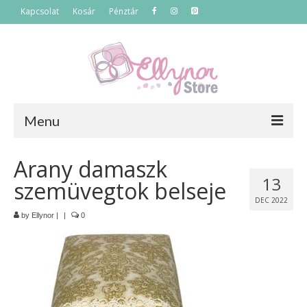
Kapcsolat
Kosár
Pénztár
Menu
Főoldal
Arany damaszk
13
szemüvegtok belseje
Termékek
DEC 2022
Szettek
by
Ellynor
|
|
0
Akciós termékek
Táskák
Neszeszerek