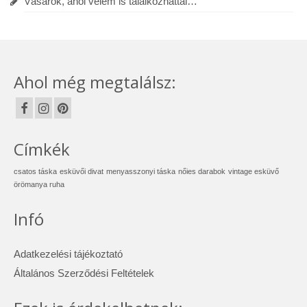
Vásárok, ahol velem is találkozhattál…
Ahol még megtalálsz:
Címkék
csatos táska
esküvői divat
menyasszonyi táska
nőies darabok
vintage esküvő
örömanya ruha
Infó
Adatkezelési tájékoztató
Általános Szerződési Feltételek