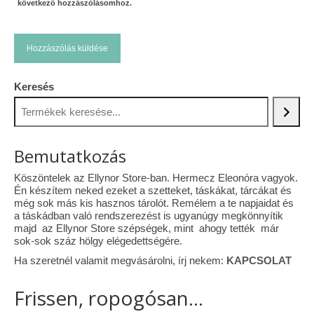
következő hozzászólásomhoz.
Keresés
Bemutatkozás
Köszöntelek az Ellynor Store-ban. Hermecz Eleonóra vagyok.
Én készítem neked ezeket a szetteket, táskákat, tárcákat és
még sok más kis hasznos tárolót. Remélem a te napjaidat és
a táskádban való rendszerezést is ugyanúgy megkönnyítik
majd az Ellynor Store szépségek, mint ahogy tették már
sok-sok száz hölgy elégedettségére.
Ha szeretnél valamit megvásárolni, írj nekem:
KAPCSOLAT
Frissen, ropogósan...