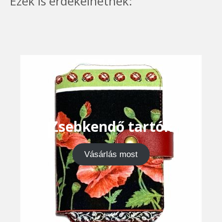
Ezek is érdekelhetnek:
Zsebkendő tartók
Vásárlás most