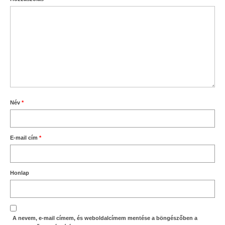
Név
*
E-mail cím
*
Honlap
A nevem, e-mail címem, és weboldalcímem mentése a böngészőben a