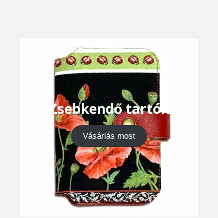
Zsebkendő tartók
Vásárlás most