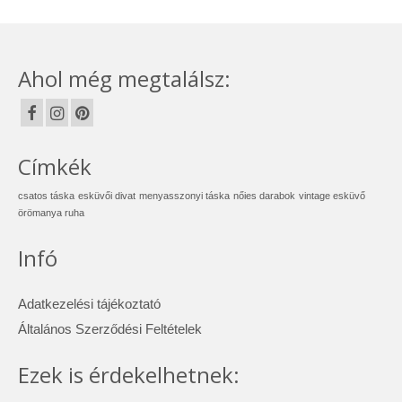
Ahol még megtalálsz:
Címkék
csatos táska
esküvői divat
menyasszonyi táska
nőies darabok
vintage esküvő
örömanya ruha
Infó
Adatkezelési tájékoztató
Általános Szerződési Feltételek
Ezek is érdekelhetnek: