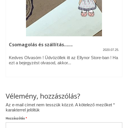
Vásárok, ahol velem is találkozhattál…
Alapanyagok, kellékek
A termékek tisztítása
Csomagolás és szállítás…….
Ellynor története
2020.07.25.
Adatkezelési tájékoztató
Kedves Olvasóm ! Üdvözöllek itt az Ellynor Store-ban ! Ha
ezt a bejegyzést olvasod, akkor...
Általános Szerződési Feltételek
Blog
Vélemény, hozzászólás?
Az e-mail címet nem tesszük közzé.
A kötelező mezőket
*
karakterrel jelöltük
Hozzászólás
*