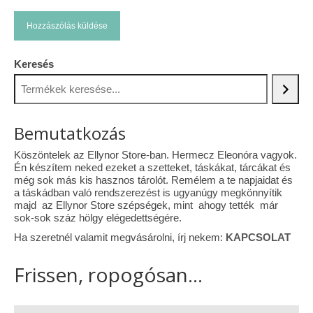
Keresés
Bemutatkozás
Köszöntelek az Ellynor Store-ban. Hermecz Eleonóra vagyok.
Én készítem neked ezeket a szetteket, táskákat, tárcákat és
még sok más kis hasznos tárolót. Remélem a te napjaidat és
a táskádban való rendszerezést is ugyanúgy megkönnyítik
majd az Ellynor Store szépségek, mint ahogy tették már
sok-sok száz hölgy elégedettségére.
Ha szeretnél valamit megvásárolni, írj nekem:
KAPCSOLAT
Frissen, ropogósan...