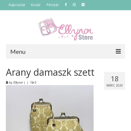
Kapcsolat
Kosár
Pénztár
Menu
Főoldal
Arany damaszk szett
18
Termékek
by
Ellynor
|
|
0
MÁRC 2020
Szettek
Akciós termékek
Táskák
Neszeszerek