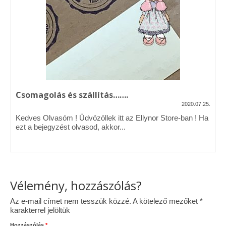
Vásárok, ahol velem is találkozhattál…
Alapanyagok, kellékek
A termékek tisztítása
Ellynor története
Csomagolás és szállítás…….
Adatkezelési tájékoztató
2020.07.25.
Kedves Olvasóm ! Üdvözöllek itt az Ellynor Store-ban ! Ha
Általános Szerződési Feltételek
ezt a bejegyzést olvasod, akkor...
Blog
Vélemény, hozzászólás?
Az e-mail címet nem tesszük közzé.
A kötelező mezőket
*
karakterrel jelöltük
Hozzászólás
*