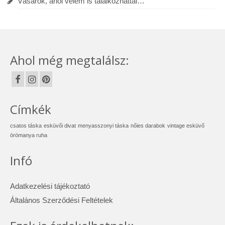
Vásárok, ahol velem is találkozhattál…
Ahol még megtalálsz:
Címkék
csatos táska
esküvői divat
menyasszonyi táska
nőies darabok
vintage esküvő
örömanya ruha
Infó
Adatkezelési tájékoztató
Általános Szerződési Feltételek