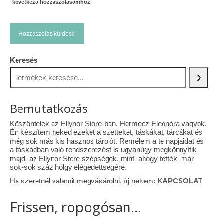
következő hozzászólásomhoz.
Keresés
Bemutatkozás
Köszöntelek az Ellynor Store-ban. Hermecz Eleonóra vagyok.
Én készítem neked ezeket a szetteket, táskákat, tárcákat és
még sok más kis hasznos tárolót. Remélem a te napjaidat és
a táskádban való rendszerezést is ugyanúgy megkönnyítik
majd az Ellynor Store szépségek, mint ahogy tették már
sok-sok száz hölgy elégedettségére.
Ha szeretnél valamit megvásárolni, írj nekem:
KAPCSOLAT
Frissen, ropogósan...