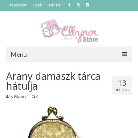
Kapcsolat
Kosár
Pénztár
Menu
Főoldal
Arany damaszk tárca
13
hátulja
Termékek
DEC 2022
Szettek
by
Ellynor
|
|
0
Akciós termékek
Táskák
Neszeszerek