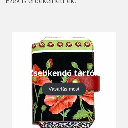
Ezek is érdekelhetnek:
Zsebkendő tartók
Vásárlás most