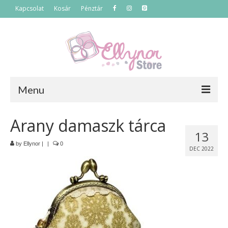
Kapcsolat
Kosár
Pénztár
Menu
Főoldal
Arany damaszk tárca
13
Termékek
by
Ellynor
|
|
0
DEC 2022
Szettek
Akciós termékek
Táskák
Neszeszerek