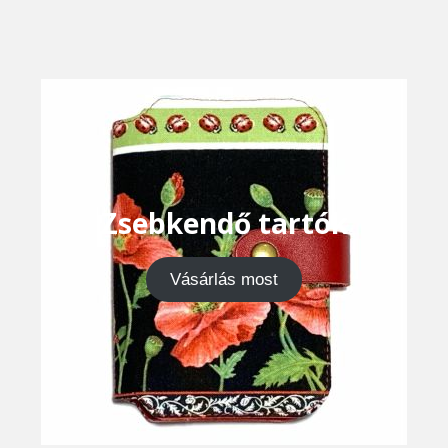
Zsebkendő tartók
Vásárlás most