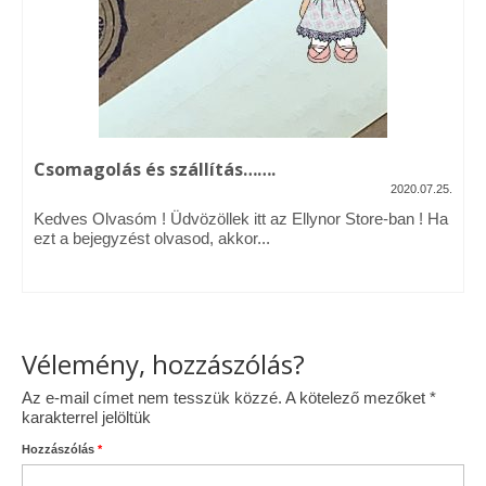
Vásárok, ahol velem is találkozhattál…
Alapanyagok, kellékek
A termékek tisztítása
Csomagolás és szállítás…….
Ellynor története
2020.07.25.
Adatkezelési tájékoztató
Kedves Olvasóm ! Üdvözöllek itt az Ellynor Store-ban ! Ha
ezt a bejegyzést olvasod, akkor...
Általános Szerződési Feltételek
Blog
Vélemény, hozzászólás?
Az e-mail címet nem tesszük közzé.
A kötelező mezőket
*
karakterrel jelöltük
Hozzászólás
*