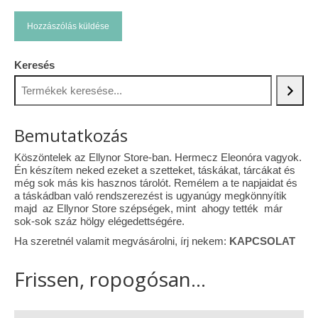
Keresés
Bemutatkozás
Köszöntelek az Ellynor Store-ban. Hermecz Eleonóra vagyok.
Én készítem neked ezeket a szetteket, táskákat, tárcákat és
még sok más kis hasznos tárolót. Remélem a te napjaidat és
a táskádban való rendszerezést is ugyanúgy megkönnyítik
majd az Ellynor Store szépségek, mint ahogy tették már
sok-sok száz hölgy elégedettségére.
Ha szeretnél valamit megvásárolni, írj nekem:
KAPCSOLAT
Frissen, ropogósan...