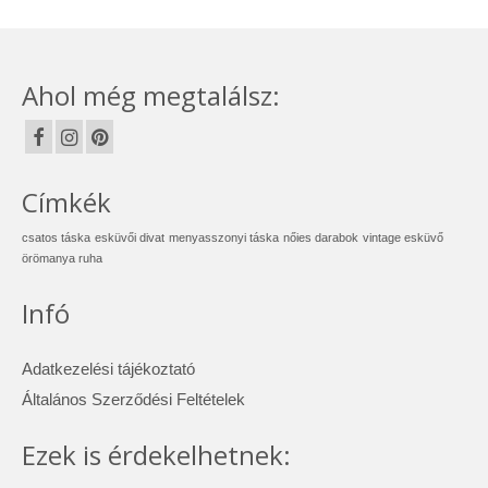
Ahol még megtalálsz:
Címkék
csatos táska
esküvői divat
menyasszonyi táska
nőies darabok
vintage esküvő
örömanya ruha
Infó
Adatkezelési tájékoztató
Általános Szerződési Feltételek
Ezek is érdekelhetnek: